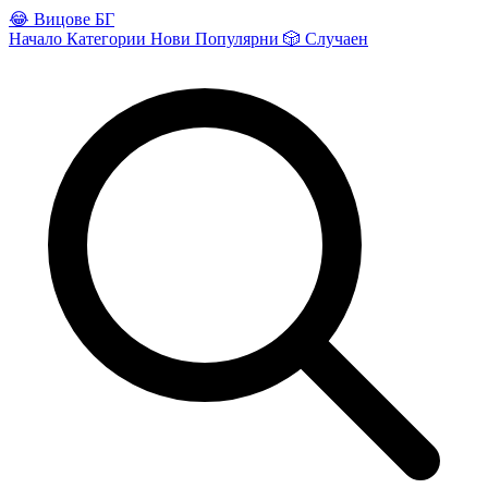
😂
Вицове БГ
Начало
Категории
Нови
Популярни
🎲
Случаен