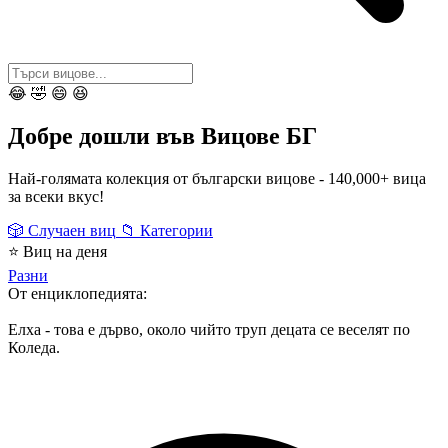
😂
🤣
😄
😆
Добре дошли във
Вицове БГ
Най-голямата колекция от български вицове -
140,000+
вица
за всеки вкус!
🎲
Случаен виц
📁
Категории
⭐
Виц на деня
Разни
От енциклопедията:
Елха - това е дърво, около чийто труп децата се веселят по
Коледа.