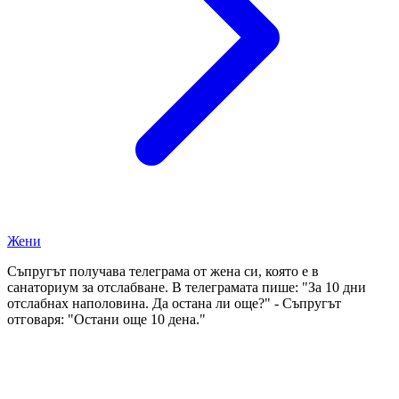
Жени
Съпругът получава телеграма от жена си, която е в
санаториум за отслабване. В телеграмата пише: "За 10 дни
отслабнах наполовина. Да остана ли още?" - Съпругът
отговаря: "Остани още 10 дена."