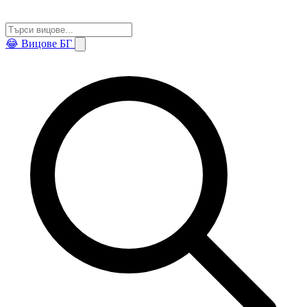
😂
Вицове БГ