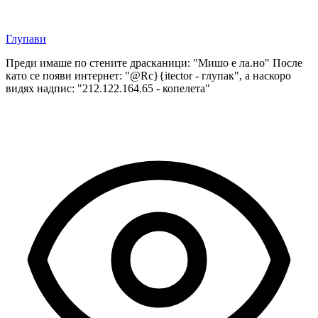
Глупави
Преди имаше по стените драсканици: "Мишо е ла.но" После
като се появи интернет: "@Rc}{itector - глупак", а наскоро
видях надпис: "212.122.164.65 - копелета"