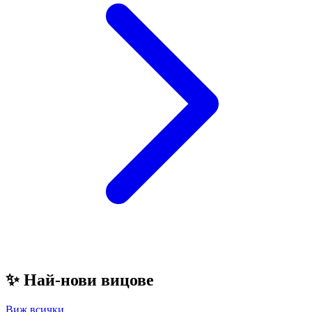
✨
Най-нови вицове
Виж всички