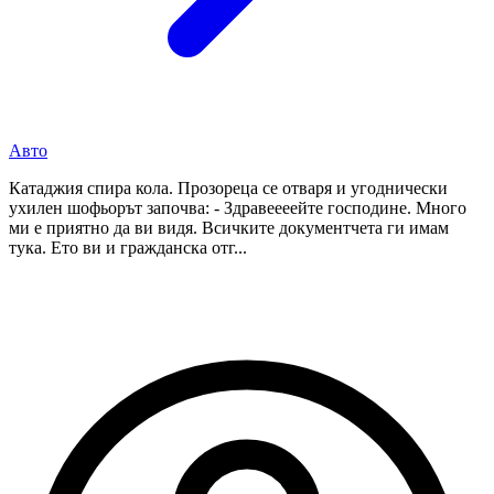
Авто
Катаджия спира кола. Прозореца се отваря и угоднически
ухилен шофьорът започва: - Здравеееейте господине. Много
ми е приятно да ви видя. Всичките документчета ги имам
тука. Ето ви и гражданска отг...