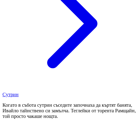
Сутрин
Когато в събота сутрин съседите започнаха да къртят банята,
Ивайло тайнствено си замълча. Теглейки от торента Рамщайн,
той просто чакаше нощта.