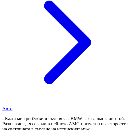
Авто
- Кажи ми три букви и съм твоя. - BMW! - каза щастливо той.
Разплакана, тя се качи в нейното AMG и изчезна със скоростта
на светлината в търсене на истинският мъж.