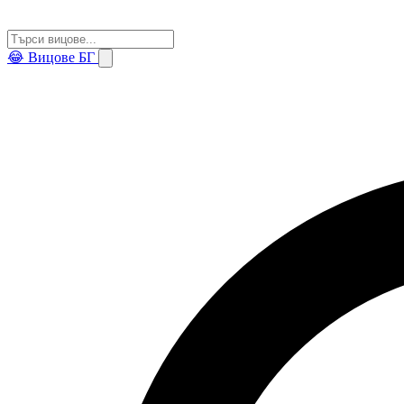
😂
Вицове БГ