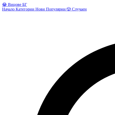
😂
Вицове БГ
Начало
Категории
Нови
Популярни
🎲
Случаен