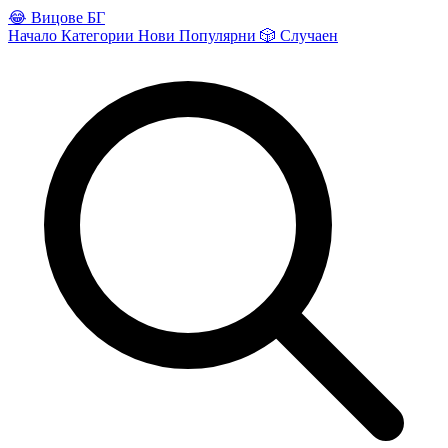
😂
Вицове БГ
Начало
Категории
Нови
Популярни
🎲
Случаен