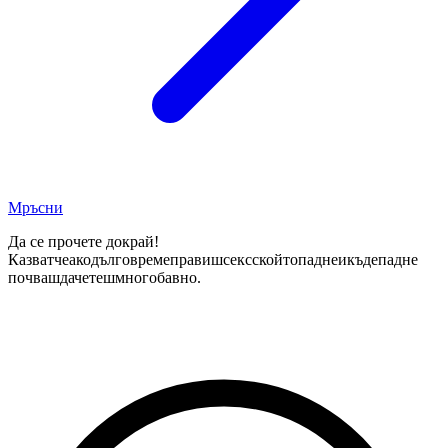
Мръсни
Да се прочете докрай!
Казватчеакодълговремеправишсексскойтопаднеикъдепадне
почвашдачетешмногобавно.