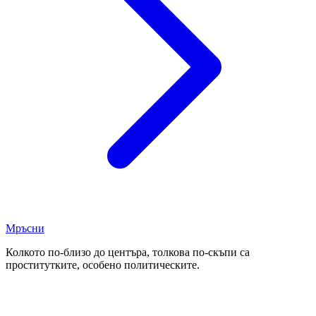
Мръсни
Колкото по-близо до центъра, толкова по-скъпи са
проститутките, особено политическите.