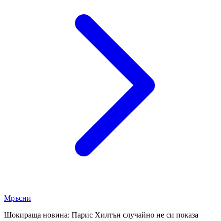
Мръсни
Шокираща новина: Парис Хилтън случайно не си показа