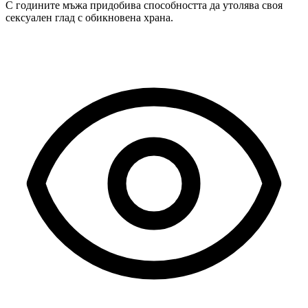
С годините мъжа придобива способността да утолява своя
сексуален глад с обикновена храна.