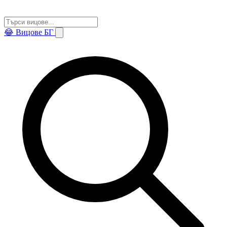
😂
Вицове БГ