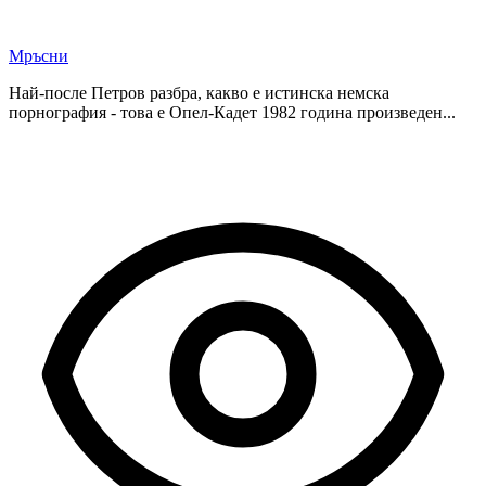
Мръсни
Най-после Петров разбра, какво е истинска немска
порнография - това е Опел-Кадет 1982 година произведен...