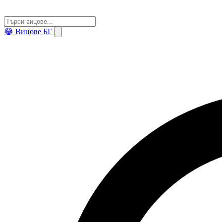
😂
Вицове БГ