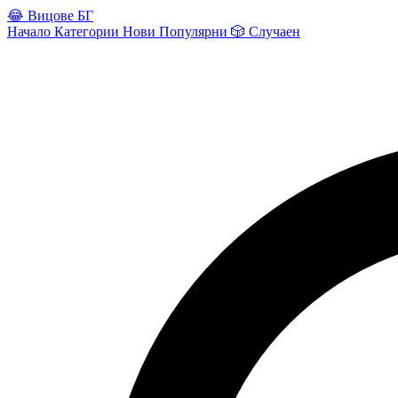
😂
Вицове БГ
Начало
Категории
Нови
Популярни
🎲
Случаен