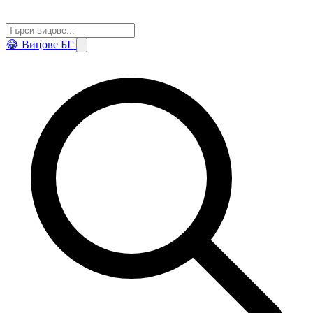
😂
Вицове БГ