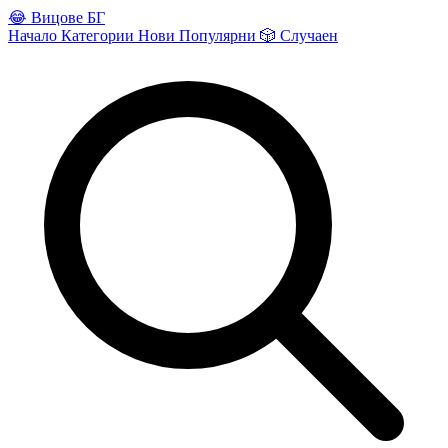
😂
Вицове БГ
Начало
Категории
Нови
Популярни
🎲
Случаен