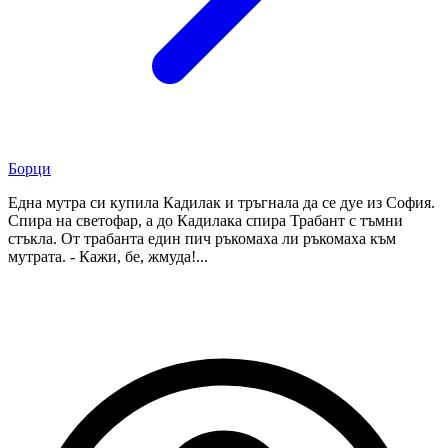
Борци
Една мутра си купила Кадилак и тръгнала да се дуе из София.
Спира на светофар, а до Кадилака спира Трабант с тъмни
стъкла. От трабанта един пич ръкомаха ли ръкомаха към
мутрата. - Кажи, бе, жмуда!...