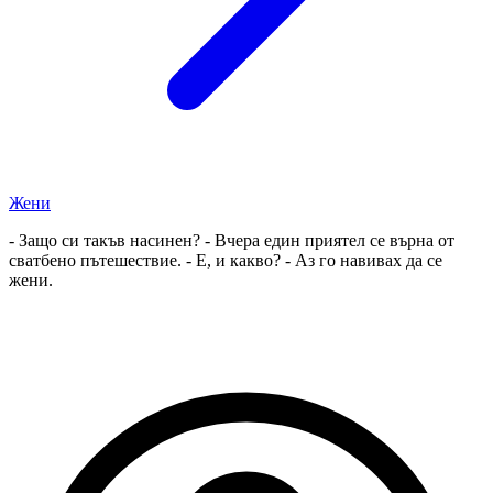
Жени
- Защо си такъв насинен? - Вчера един приятел се върна от
сватбено пътешествие. - Е, и какво? - Аз го навивах да се
жени.