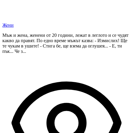
Жени
Мъж и жена, женени от 20 години, лежат в леглото и се чудят
какво да правят. По едно време мъжът казва: - Измислих! Ще
те чукам в ушите! - Стига бе, ще взема да оглушея... - Е, ти
пък... Че з...