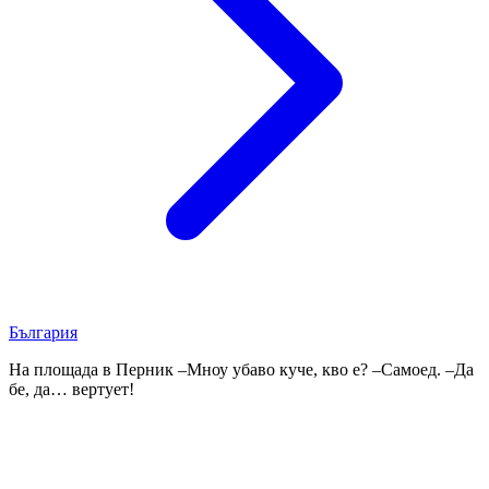
България
На площада в Перник –Мноу убаво куче, кво е? –Самоед. –Да
бе, да… вертует!