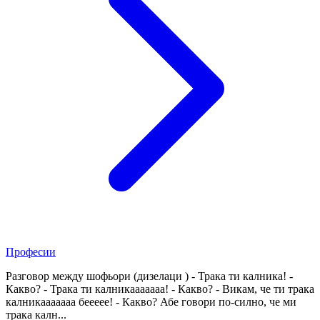
Професии
Разговор между шофьори (дизелаци ) - Трака ти калника! -
Какво? - Трака ти калникааааааа! - Какво? - Викам, че ти трака
калникааааааа беееее! - Какво? Абе говори по-силно, че ми
трака калн...