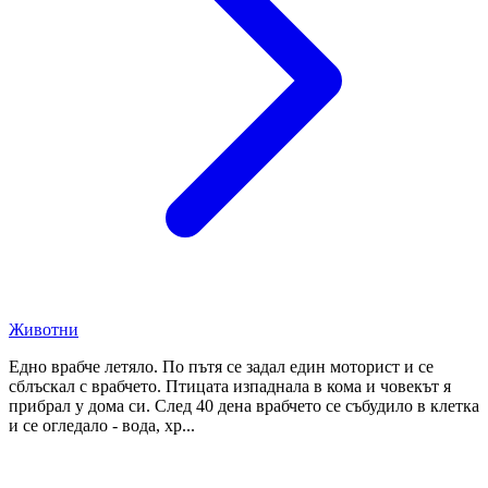
Животни
Едно врабче летяло. По пътя се задал един моторист и се
сблъскал с врабчето. Птицата изпаднала в кома и човекът я
прибрал у дома си. След 40 дена врабчето се събудило в клетка
и се огледало - вода, хр...