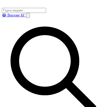
😂
Вицове БГ