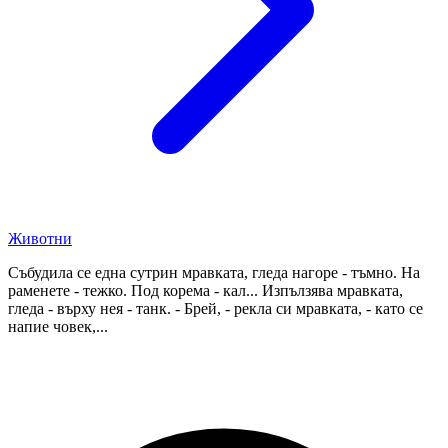
Животни
Събудила се една сутрин мравката, гледа нагоре - тъмно. На
раменете - тежко. Под корема - кал... Изпълзява мравката,
гледа - върху нея - танк. - Брей, - рекла си мравката, - като се
напие човек,...