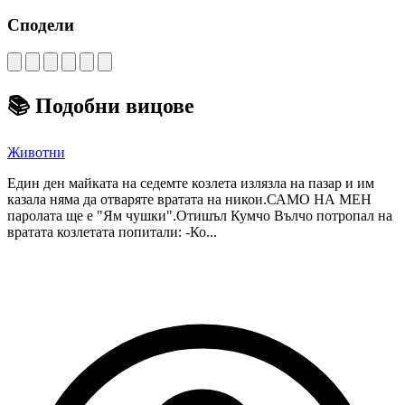
Сподели
📚
Подобни вицове
Животни
Един ден майката на седемте козлета излязла на пазар и им
казала няма да отваряте вратата на никои.САМО НА МЕН
паролата ще е "Ям чушки".Отишъл Кумчо Вълчо потропал на
вратата козлетата попитали: -Ко...