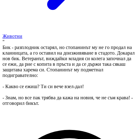
Животни
"
Бик - разплодник остарял, но стопанинът му не го продал на
кланницата, а го оставил на доизживяване в стадото. Докарал
нов бик. Ветеранът, виждайки младия си колега започнал да
се ежи, да рие с копита в пръста и да се държи така сякаш
защитава харема си. Стопанинът му подметнал
подигравателно:
- Какво се ежиш? Ти си вече взел-дал!
- Знам, но все пак трябва да кажа на новия, че не съм крава! -
отговорил бикът.