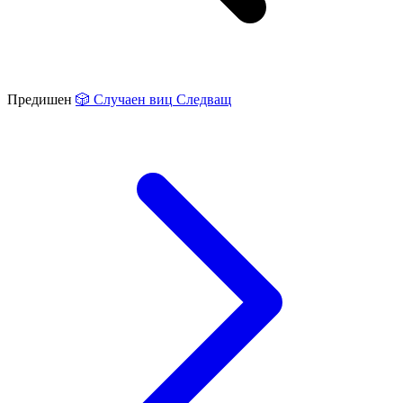
Предишен
🎲
Случаен виц
Следващ