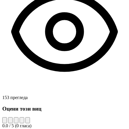
153 прегледа
Оцени този виц
0.0
/ 5
(
0
гласа)