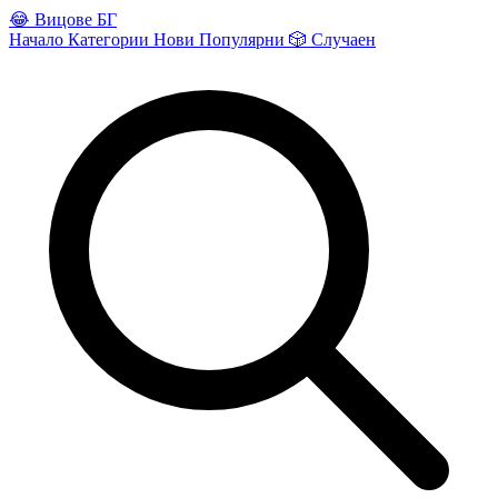
😂
Вицове БГ
Начало
Категории
Нови
Популярни
🎲
Случаен