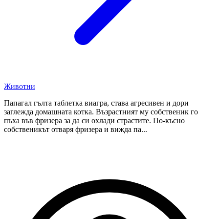
Животни
Папагал гълта таблетка виагра, става агресивен и дори
заглежда домашната котка. Възрастният му собственик го
пъха във фризера за да си охлади страстите. По-късно
собственикът отваря фризера и вижда па...