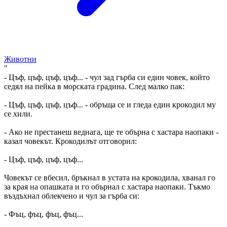
Животни
"
- Цъф, цъф, цъф, цъф... - чул зад гърба си един човек, който
седял на пейка в морската градина. След малко пак:
- Цъф, цъф, цъф, цъф... - обръща се и гледа един крокодил му
се хили.
- Ако не престанеш веднага, ще те обърна с хастара наопаки -
казал човекът. Крокодилът отговорил:
- Цъф, цъф, цъф, цъф...
Човекът се вбесил, бръкнал в устата на крокодила, хванал го
за края на опашката и го обърнал с хастара наопаки. Тъкмо
въздъхнал облекчено и чул за гърба си:
- Фъц, фъц, фъц, фъц...