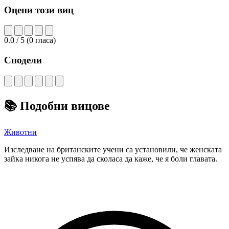
Оцени този виц
0.0
/ 5
(
0
гласа)
Сподели
📚
Подобни вицове
Животни
Изследване на британските учени са установили, че женската
зайка никога не успява да сколаса да каже, че я боли главата.