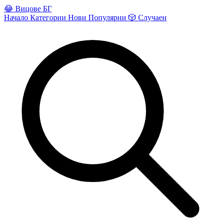
😂
Вицове БГ
Начало
Категории
Нови
Популярни
🎲
Случаен