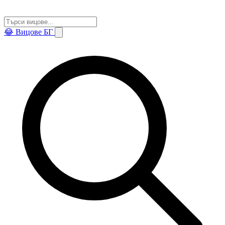
😂
Вицове БГ