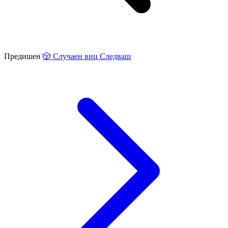
Предишен
🎲
Случаен виц
Следващ