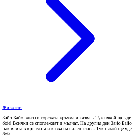
Животни
Зайо Байо влиза в горската кръчма и казва: - Тук някой ще яде
бой! Всички се споглеждат и мълчат. На другия ден Зайо Байо
пак влиза в кръчмата и казва на силен глас: - Тук някой ще яде
бой...