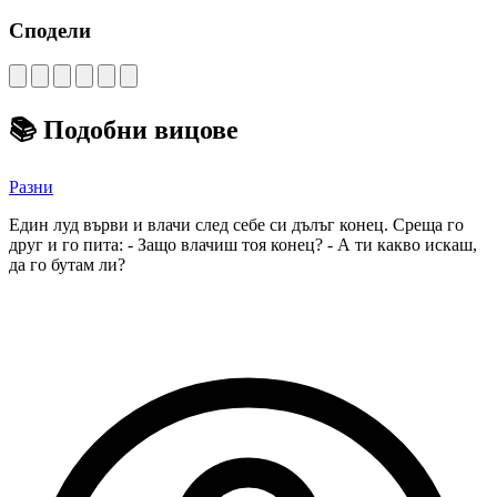
Сподели
📚
Подобни вицове
Разни
Един луд върви и влачи след себе си дълъг конец. Среща го
друг и го пита: - Защо влачиш тоя конец? - А ти какво искаш,
да го бутам ли?