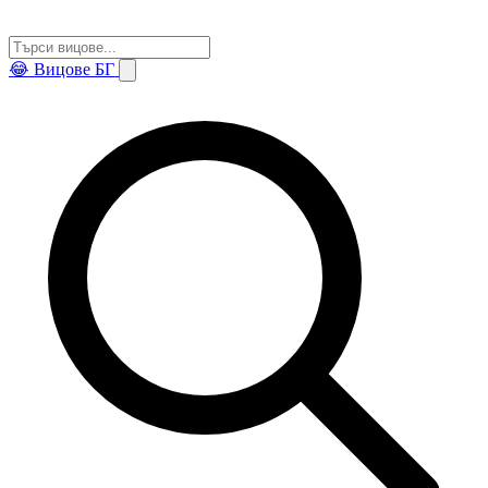
😂
Вицове БГ