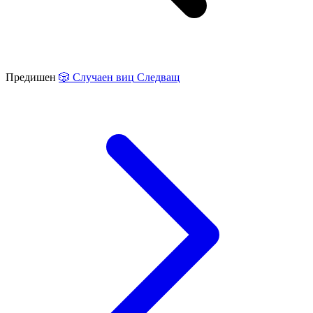
Предишен
🎲
Случаен виц
Следващ