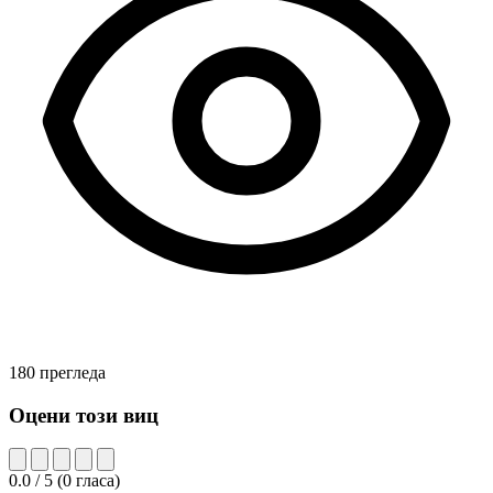
180 прегледа
Оцени този виц
0.0
/ 5
(
0
гласа)