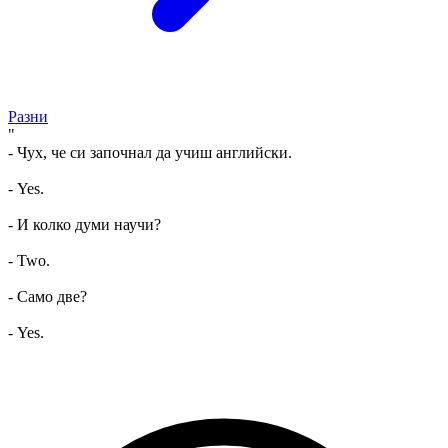
Разни
"
- Чух, че си започнал да учиш английски.
- Yes.
- И колко думи научи?
- Two.
- Само две?
- Yes.