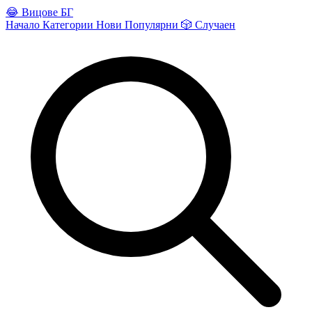
😂
Вицове БГ
Начало
Категории
Нови
Популярни
🎲
Случаен