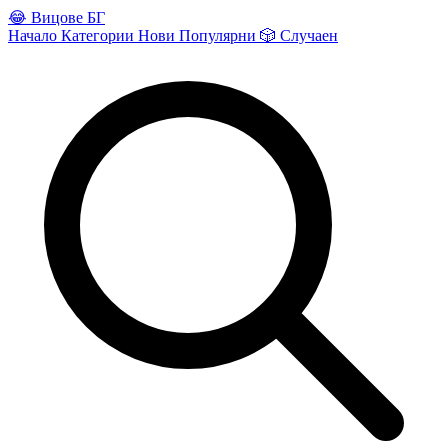
😂
Вицове БГ
Начало
Категории
Нови
Популярни
🎲
Случаен