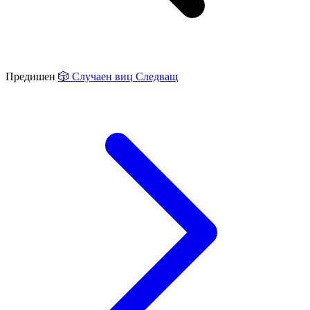
Предишен
🎲
Случаен виц
Следващ