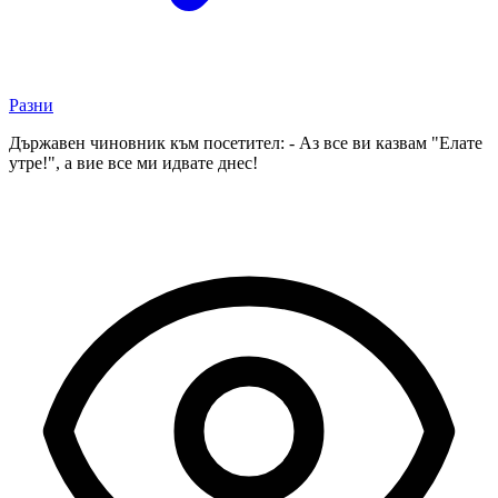
Разни
Държавен чиновник към посетител: - Аз все ви казвам "Елате
утре!", а вие все ми идвате днес!