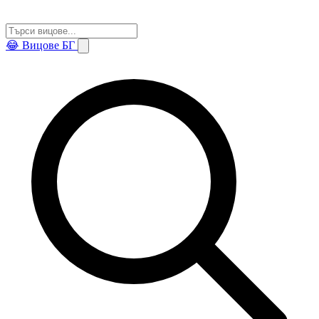
😂
Вицове БГ