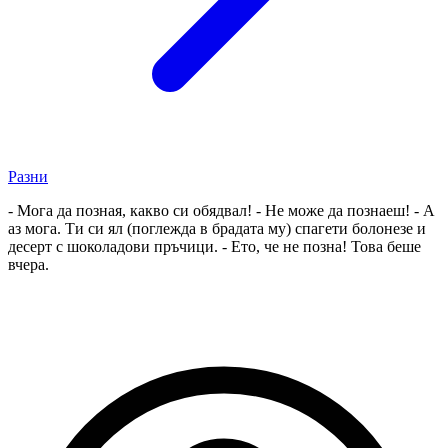
Разни
- Мога да позная, какво си обядвал! - Не може да познаеш! - А
аз мога. Ти си ял (поглежда в брадата му) спагети болонезе и
десерт с шоколадови пръчици. - Ето, че не позна! Това беше
вчера.