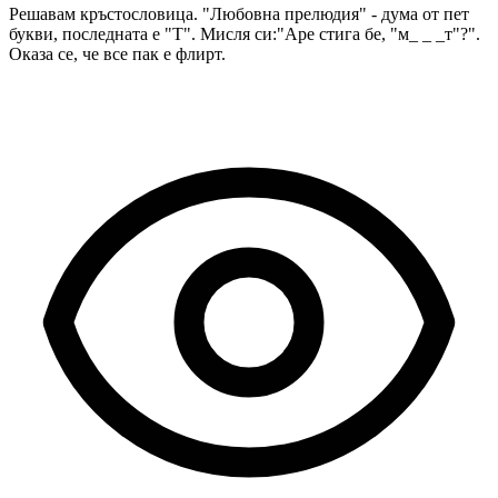
Решавам кръстословица. "Любовна прелюдия" - дума от пет
букви, последната е "Т". Мисля си:"Аре стига бе, "м_ _ _т"?".
Оказа се, че все пак е флирт.