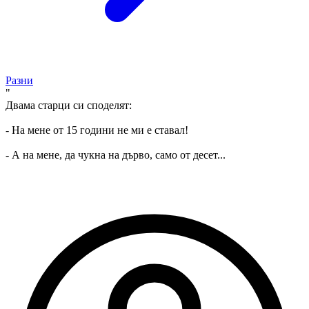
Разни
"
Двама старци си споделят:
- На мене от 15 години не ми е ставал!
- А на мене, да чукна на дърво, само от десет...