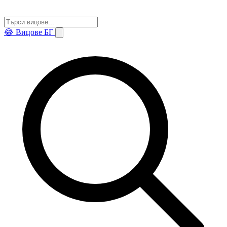
😂
Вицове БГ