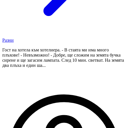
Разни
Гост на хотела към хотелиера. - В стаята ми има много
плъхове! - Невъзможно! - Добре, ще сложим на земята бучка
сирене и ще загасим лампата. След 10 мин. светват. На земята
два плъха и един ша...