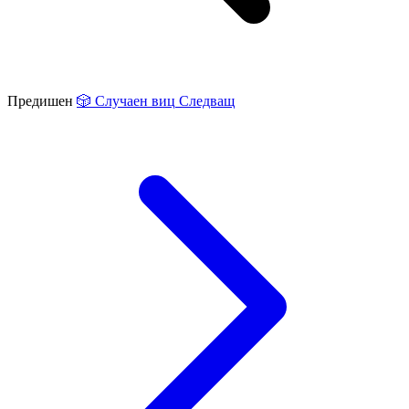
Предишен
🎲
Случаен виц
Следващ