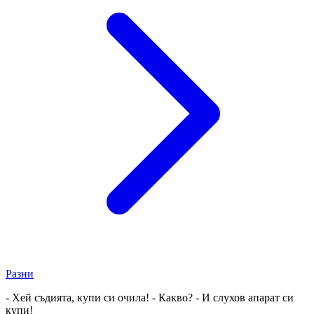
Разни
- Хей съдията, купи си очила! - Какво? - И слухов апарат си
купи!