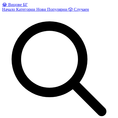
😂
Вицове БГ
Начало
Категории
Нови
Популярни
🎲
Случаен