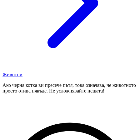
Животни
Ако черна котка ви пресече пътя, това означава, че животното
просто отива някъде. Не усложнявайте нещата!