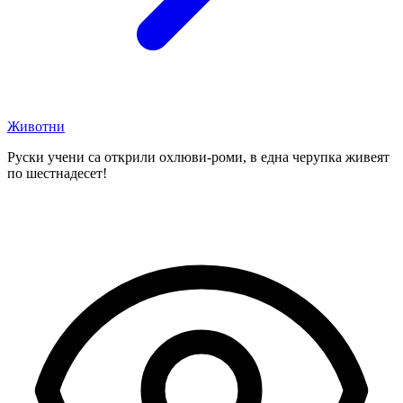
Животни
Руски учени са открили охлюви-роми, в една черупка живеят
по шестнадесет!