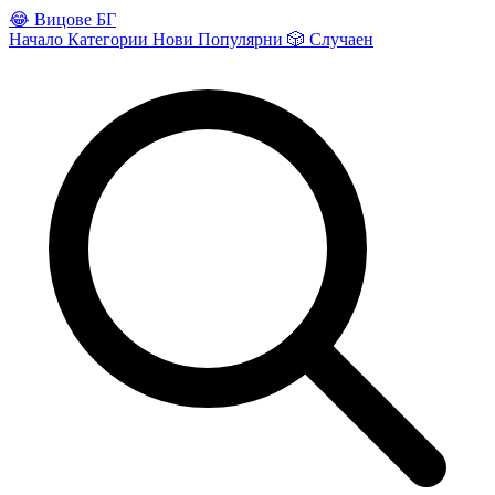
😂
Вицове БГ
Начало
Категории
Нови
Популярни
🎲
Случаен