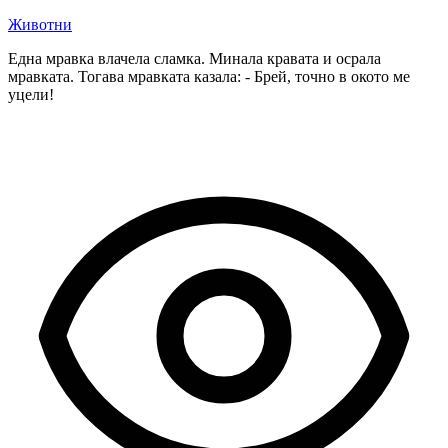
Животни
Една мравка влачела сламка. Минала кравата и осрала
мравката. Тогава мравката казала: - Брей, точно в окото ме
уцели!