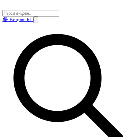
😂
Вицове БГ