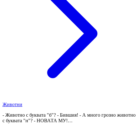
Животни
- Животно с буквата "б"? - Бившия! - А много грозно животно
с буквата "н"? - НОВАТА МУ!…