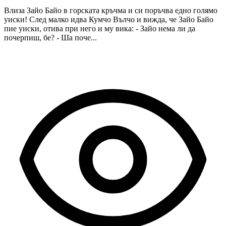
Влиза Зайо Байо в горската кръчма и си поръчва едно голямо
уиски! След малко идва Кумчо Вълчо и вижда, че Зайо Байо
пие уиски, отива при него и му вика: - Зайо нема ли да
почерпиш, бе? - Ша поче...