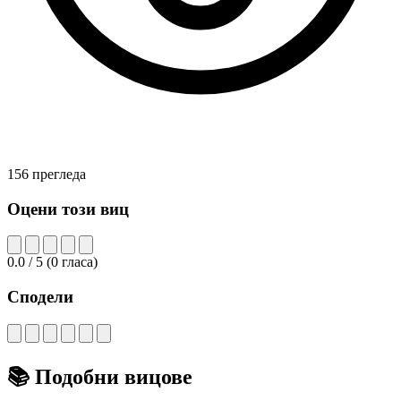
156 прегледа
Оцени този виц
0.0
/ 5
(
0
гласа)
Сподели
📚
Подобни вицове