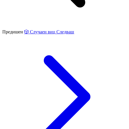
Предишен
🎲
Случаен виц
Следващ