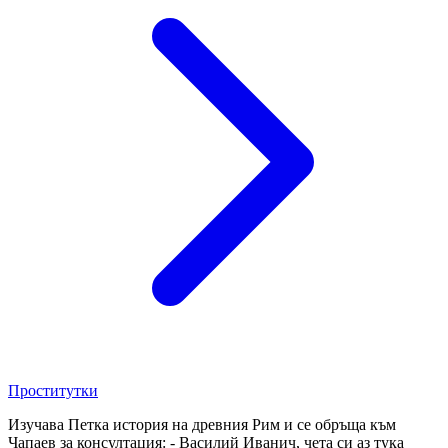
Проститутки
Изучава Петка история на древния Рим и се обръща към
Чапаев за консултация: - Василий Иванич, чета си аз тука