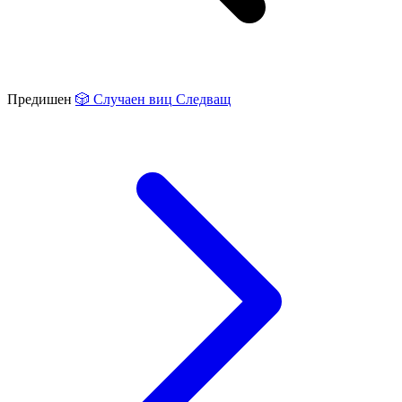
Предишен
🎲
Случаен виц
Следващ