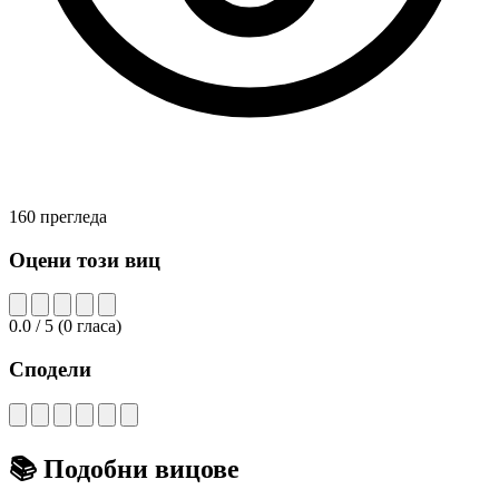
160 прегледа
Оцени този виц
0.0
/ 5
(
0
гласа)
Сподели
📚
Подобни вицове