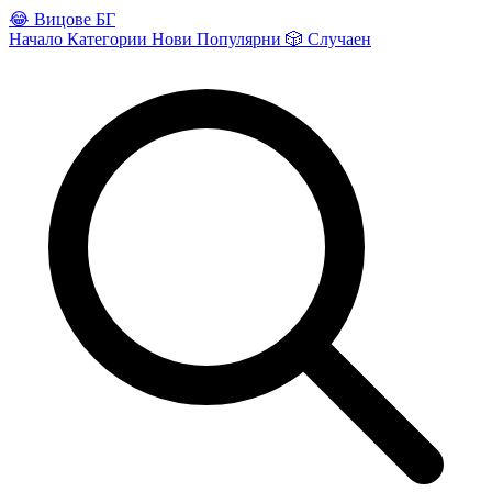
😂
Вицове БГ
Начало
Категории
Нови
Популярни
🎲
Случаен