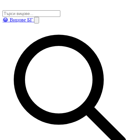
😂
Вицове БГ