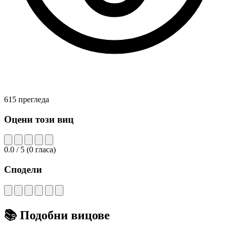
615 прегледа
Оцени този виц
0.0
/ 5
(
0
гласа)
Сподели
📚
Подобни вицове