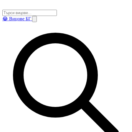
😂
Вицове БГ