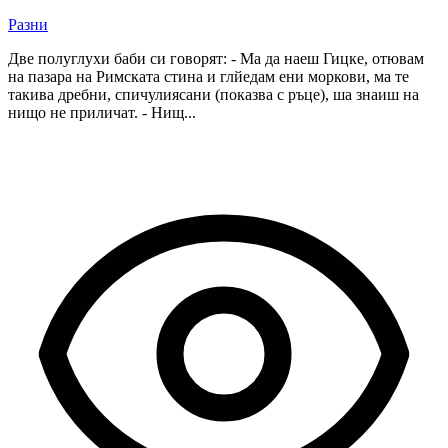
Разни
Две полуглухи баби си говорят: - Ма да наеш Гицке, отювам
на пазара на Римската стина и глйедам ени моркови, ма те
такива дребни, спичулиясани (показва с ръце), ша знаиш на
нищо не приличат. - Нищ...