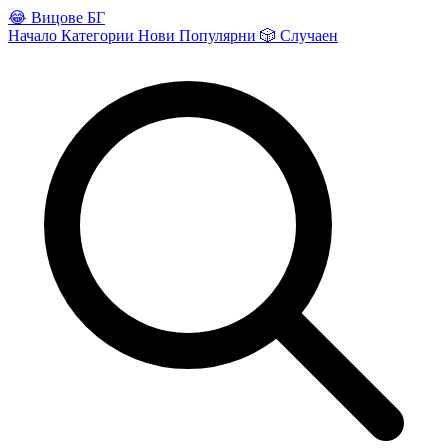
😂
Вицове БГ
Начало
Категории
Нови
Популярни
🎲
Случаен