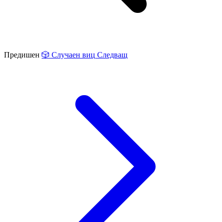
Предишен
🎲
Случаен виц
Следващ