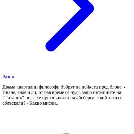
Разни
Двама квартални философи бъбрят на пейката пред блока: -
Иване, знаеш ли, от бая време се чудя, защо пътниците на
"Титаник" не са се прехвърлили на айсберга, с който са се
сблъскали? - Какво мисли...