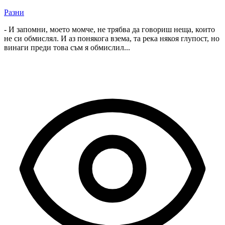
Разни
- И запомни, моето момче, не трябва да говориш неща, които
не си обмислял. И аз понякога взема, та река някоя глупост, но
винаги преди това съм я обмислил...