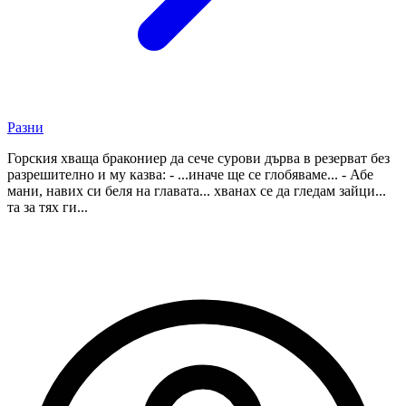
Разни
Горския хваща бракониер да сече сурови дърва в резерват без
разрешително и му казва: - ...иначе ще се глобяваме... - Абе
мани, навих си беля на главата... хванах се да гледам зайци...
та за тях ги...