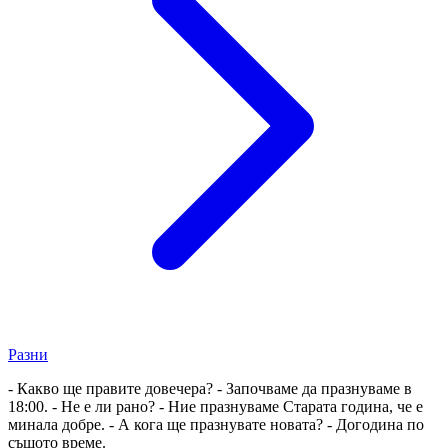
Разни
- Какво ще правите довечера? - Започваме да празнуваме в
18:00. - Не е ли рано? - Ние празнуваме Старата година, че е
минала добре. - А кога ще празнувате новата? - Догодина по
същото време.