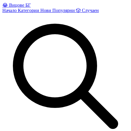
😂
Вицове БГ
Начало
Категории
Нови
Популярни
🎲
Случаен