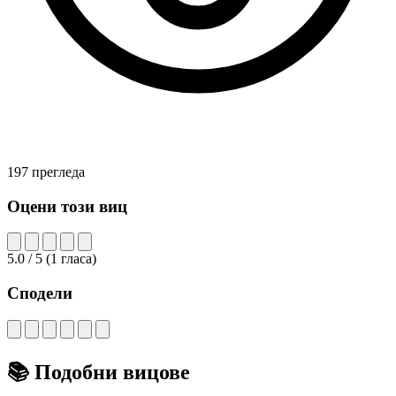
197 прегледа
Оцени този виц
5.0
/ 5
(
1
гласа)
Сподели
📚
Подобни вицове