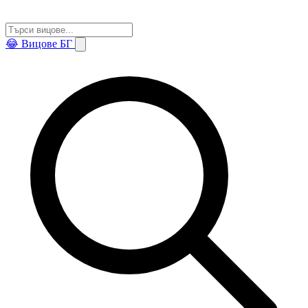
😂
Вицове БГ