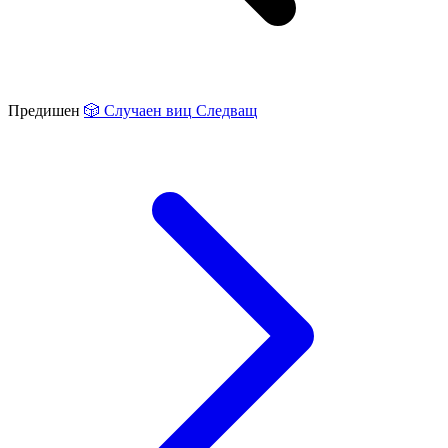
Предишен
🎲
Случаен виц
Следващ