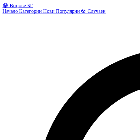
😂
Вицове БГ
Начало
Категории
Нови
Популярни
🎲
Случаен