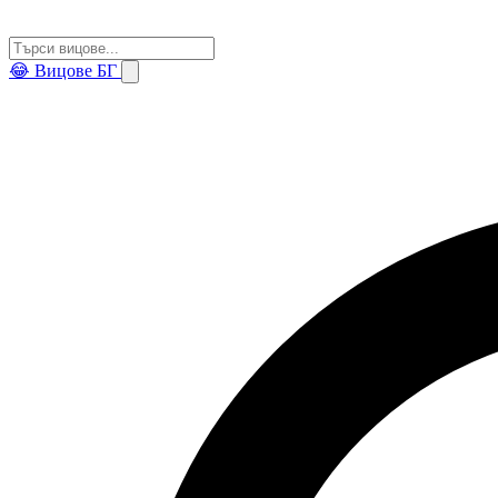
😂
Вицове БГ