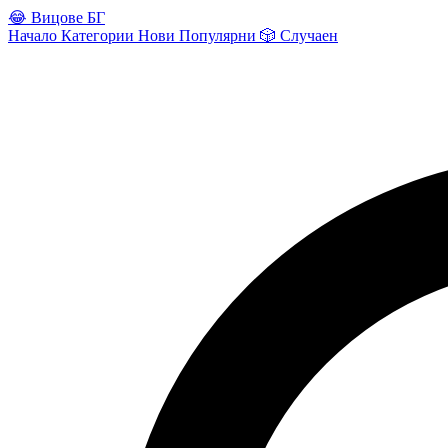
😂
Вицове БГ
Начало
Категории
Нови
Популярни
🎲
Случаен