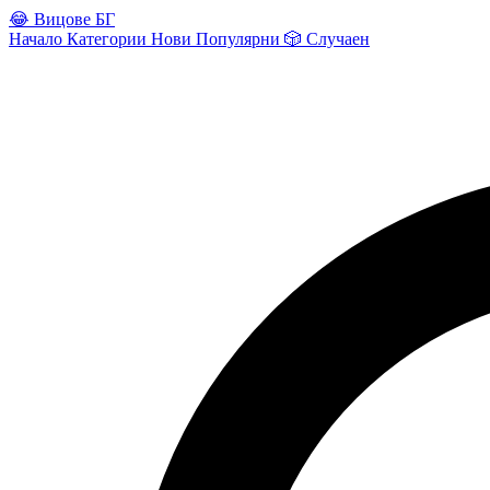
😂
Вицове БГ
Начало
Категории
Нови
Популярни
🎲
Случаен