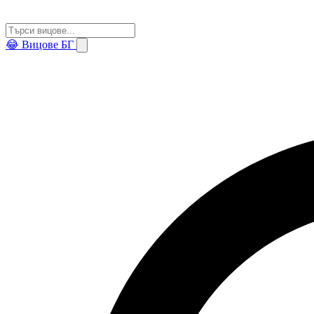
😂
Вицове БГ