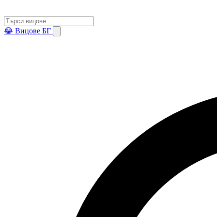
😂
Вицове БГ