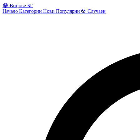
😂
Вицове БГ
Начало
Категории
Нови
Популярни
🎲
Случаен