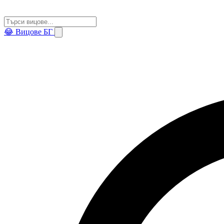
😂
Вицове БГ