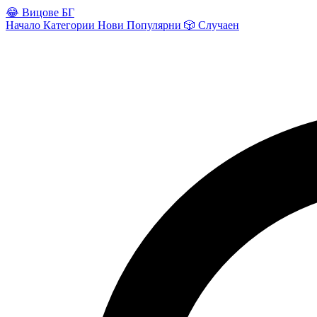
😂
Вицове БГ
Начало
Категории
Нови
Популярни
🎲
Случаен