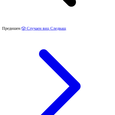
Предишен
🎲
Случаен виц
Следващ