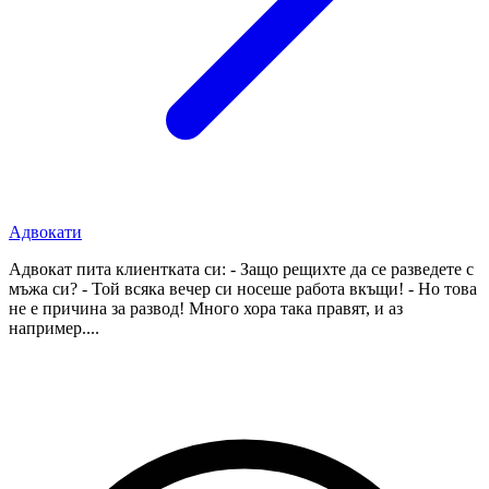
Адвокати
Адвокат пита клиентката си: - Защо рещихте да се разведете с
мъжа си? - Той всяка вечер си носеше работа вкъщи! - Но това
не е причина за развод! Много хора така правят, и аз
например....