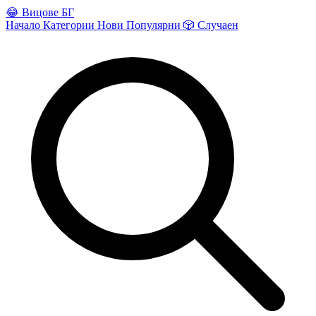
😂
Вицове БГ
Начало
Категории
Нови
Популярни
🎲
Случаен