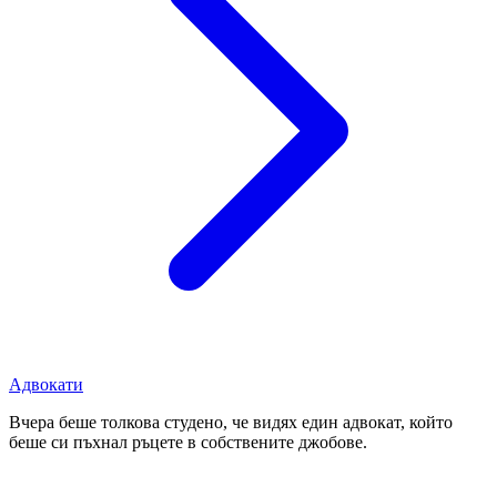
Адвокати
Вчера беше толкова студено, че видях един адвокат, който
беше си пъхнал ръцете в собствените джобове.