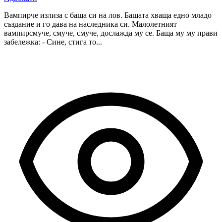
Вампирче излиза с баща си на лов. Бащата хваща едно младо
създание и го дава на наследника си. Малолетният
вампирсмуче, смуче, смуче, дослажда му се. Баща му му прави
забележка: - Сине, стига то...