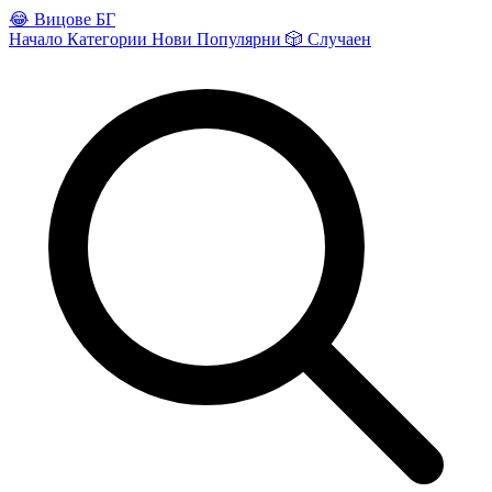
😂
Вицове БГ
Начало
Категории
Нови
Популярни
🎲
Случаен