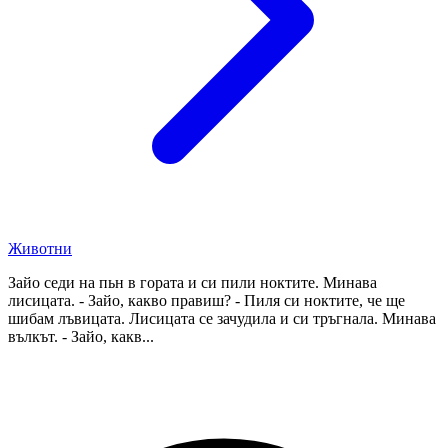
Животни
Зайо седи на пьн в гората и си пили ноктите. Минава
лисицата. - Зайо, какво правиш? - Пиля си ноктите, че ще
шибам лъвицата. Лисицата се зачудила и си тръгнала. Минава
вълкът. - Зайо, какв...