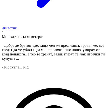
Животни
"
Мишката пита хамстера:
- Добре де братовчеде, защо мен ме преследват, тровят ме, все
гледат да ме убият и да ми направят нещо лошо, умирам от
глад понякога.. а теб те хранят, галят, глезят те, чак играчки ти
купуват ...
- PR скъпа... PR.