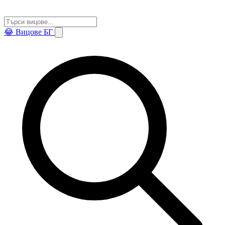
😂
Вицове БГ