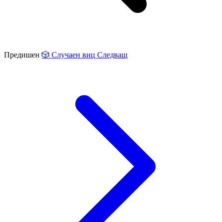
Предишен
🎲
Случаен виц
Следващ