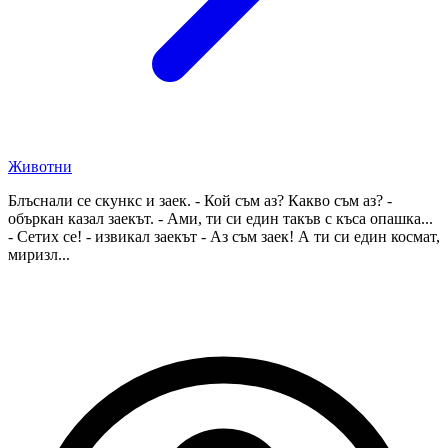
Животни
Блъснали се скункс и заек. - Кой съм аз? Какво съм аз? -
объркан казал заекът. - Ами, ти си един такъв с къса опашка...
- Сетих се! - извикал заекът - Аз съм заек! А ти си един космат,
миризл...