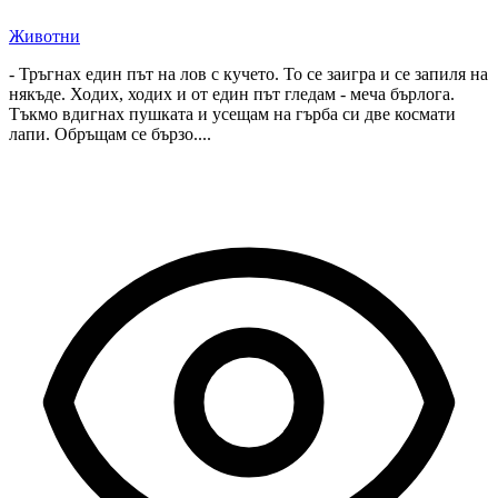
Животни
- Тръгнах един път на лов с кучето. То се заигра и се запиля на
някъде. Ходих, ходих и от един път гледам - меча бърлога.
Тъкмо вдигнах пушката и усещам на гърба си две космати
лапи. Обръщам се бързо....