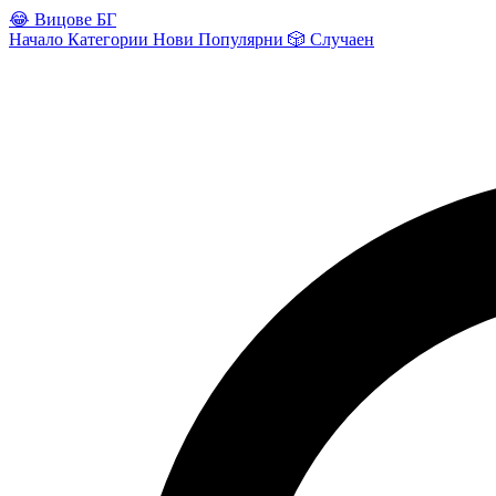
😂
Вицове БГ
Начало
Категории
Нови
Популярни
🎲
Случаен