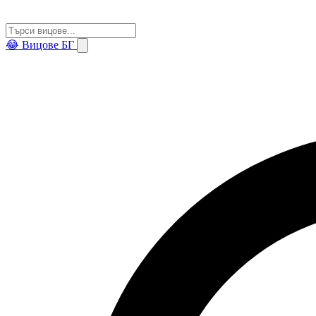
😂
Вицове БГ