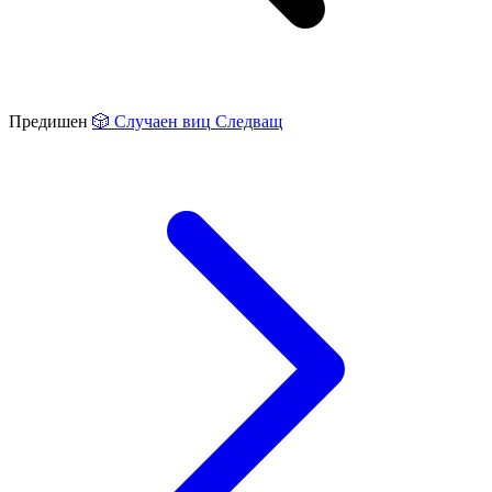
Предишен
🎲
Случаен виц
Следващ