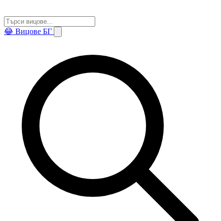
😂
Вицове БГ