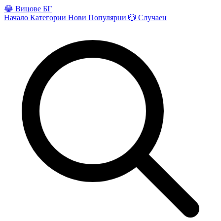
😂
Вицове БГ
Начало
Категории
Нови
Популярни
🎲
Случаен