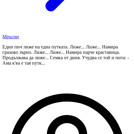
Мръсни
Един пич лиже на една путката. Лиже... Лиже... Намира
грахово зърно. Лиже... Лиже... Намира парче краставица.
Продължава да лиже... Семка от диня. Учудва се той и пита: -
Ама к'ва е тая путк...