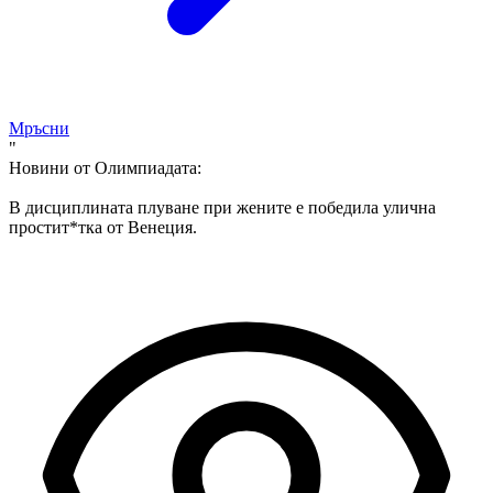
Мръсни
"
Новини от Олимпиадата:
В дисциплината плуване при жените е победила улична
простит*тка от Венеция.