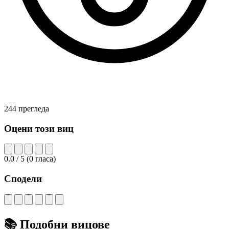
244 прегледа
Оцени този виц
0.0
/ 5
(
0
гласа)
Сподели
📚
Подобни вицове