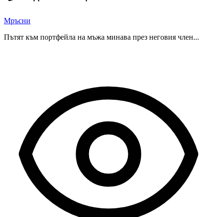
Мръсни
Пътят към портфейла на мъжа минава през неговия член...