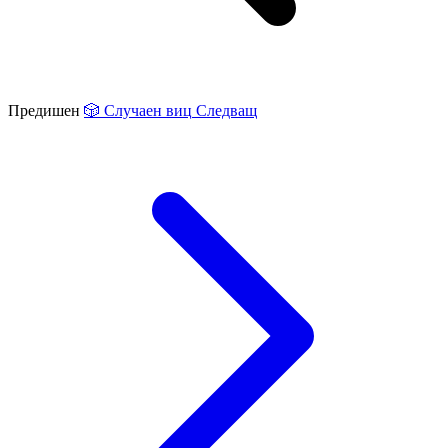
Предишен
🎲
Случаен виц
Следващ