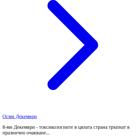
Осми Декември
8-ми Декември - токсикологиите в цялата страна тръпнат в
празнично очакване...