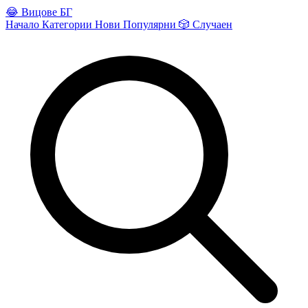
😂
Вицове БГ
Начало
Категории
Нови
Популярни
🎲
Случаен