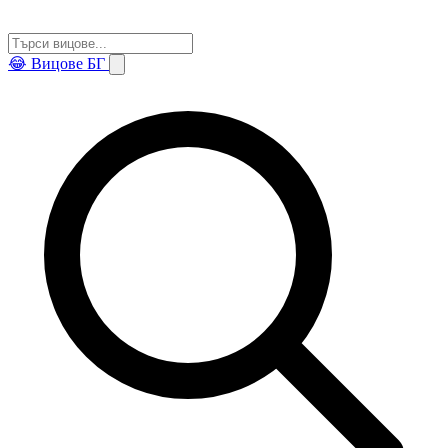
😂
Вицове БГ