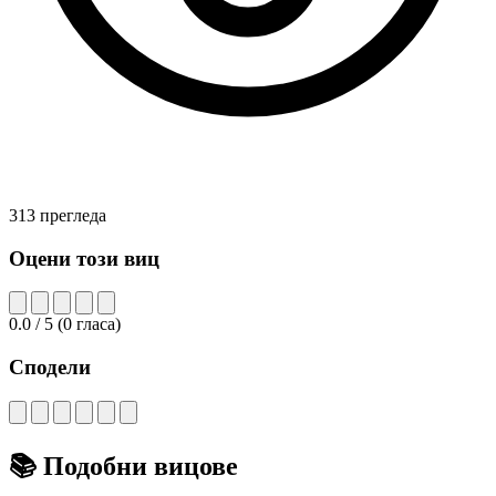
313 прегледа
Оцени този виц
0.0
/ 5
(
0
гласа)
Сподели
📚
Подобни вицове