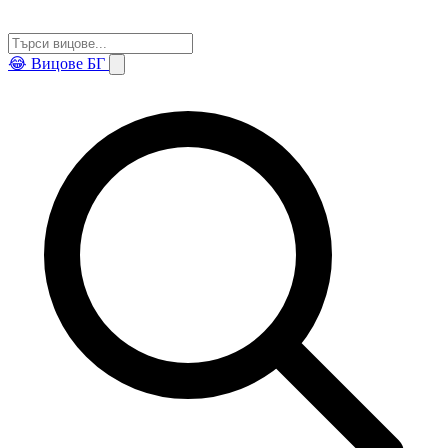
😂
Вицове БГ