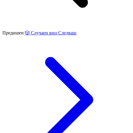
Предишен
🎲
Случаен виц
Следващ