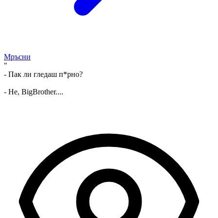
Мръсни
"
- Пак ли гледаш п*рно?
- Не, BigBrother....