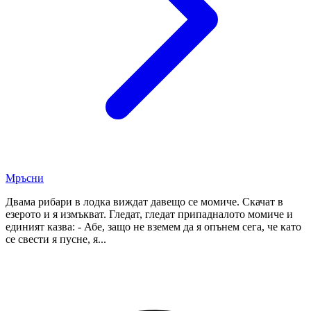
Мръсни
Двама рибари в лодка виждат давещо се момиче. Скачат в
езерото и я измъкват. Гледат, гледат припадналото момиче и
единият казва: - Абе, защо не вземем да я опънем сега, че като
се свести я пусне, я...