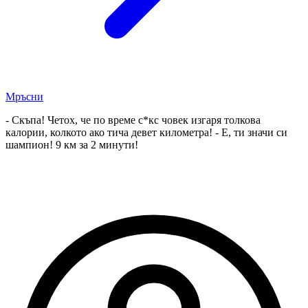
Мръсни
- Скъпа! Четох, че по време с*кс човек изгаря толкова
калории, колкото ако тича девет километра! - Е, ти значи си
шампион! 9 км за 2 минути!