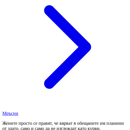
Мръсни
Жените просто се правят, че вярват в обещаните им планини
от злато, само и само да не изглеждат като курви.