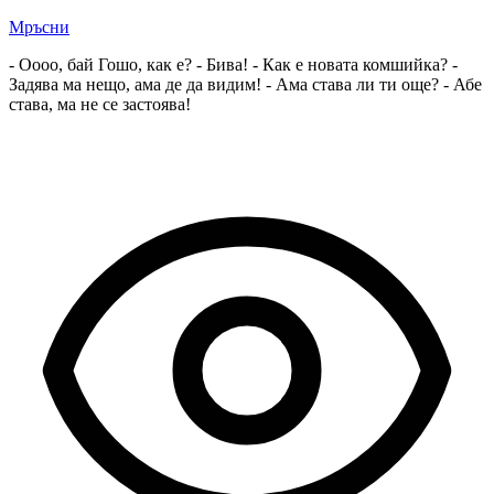
Мръсни
- Оооо, бай Гошо, как е? - Бива! - Как е новата комшийка? -
Задява ма нещо, ама де да видим! - Ама става ли ти още? - Абе
става, ма не се застоява!