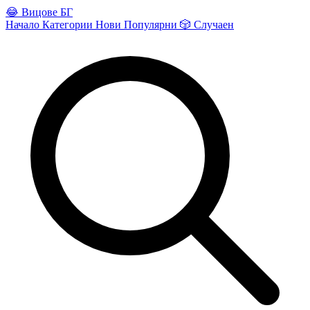
😂
Вицове БГ
Начало
Категории
Нови
Популярни
🎲
Случаен