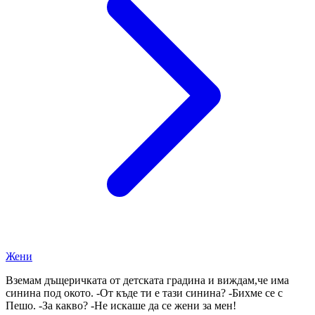
Жени
Вземам дъщеричката от детската градина и виждам,че има
синина под окото. -От къде ти е тази синина? -Бихме се с
Пешо. -За какво? -Не искаше да се жени за мен!