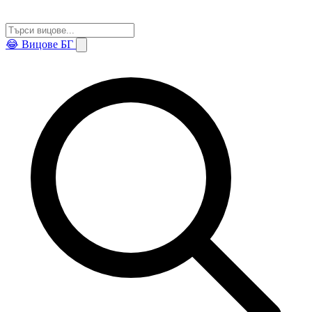
😂
Вицове БГ