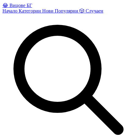
😂
Вицове БГ
Начало
Категории
Нови
Популярни
🎲
Случаен