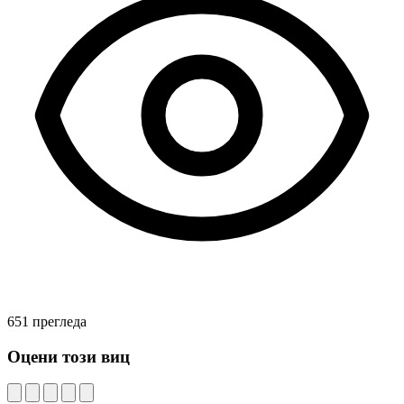
651 прегледа
Оцени този виц