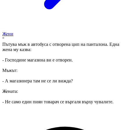
Жени
"
Пътува мъж в автобуса с отворена цип на панталона. Една
жена му казва:
- Господине магазина ви е отворен.
Мъжът:
- А магазинера там не се ли вижда?
Жената:
- Не само един пиян товарач се въргаля върху чувалите.