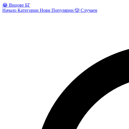
😂
Вицове БГ
Начало
Категории
Нови
Популярни
🎲
Случаен