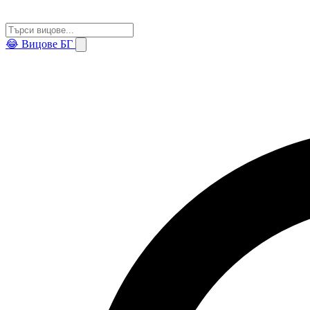
😂
Вицове БГ