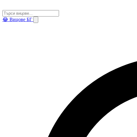
😂
Вицове БГ