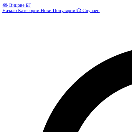
😂
Вицове БГ
Начало
Категории
Нови
Популярни
🎲
Случаен