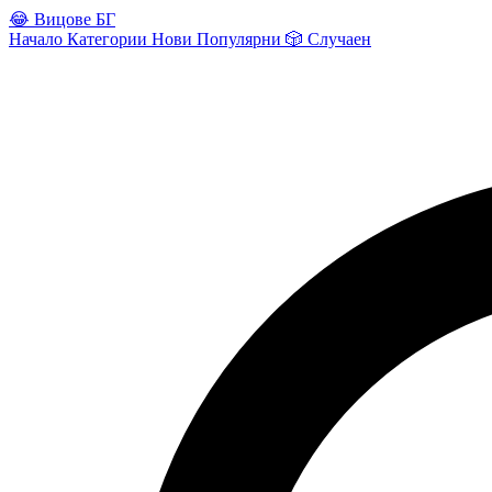
😂
Вицове БГ
Начало
Категории
Нови
Популярни
🎲
Случаен