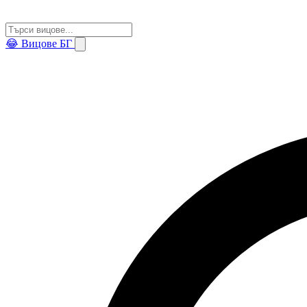
😂
Вицове БГ