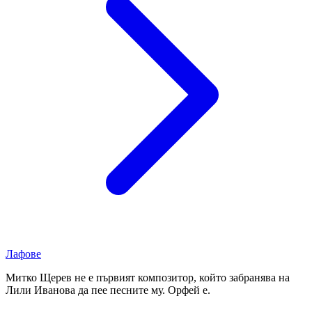
Лафове
Митко Щерев не е първият композитор, който забранява на
Лили Иванова да пее песните му. Орфей е.