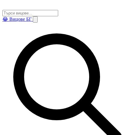
😂
Вицове БГ