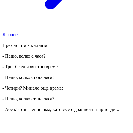
Лафове
"
През нощта в килията:
- Пешо, колко е часа?
- Три. След известно време:
- Пешо, колко стана часа?
- Четири? Минало още време:
- Пешо, колко стана часа?
- Абе к'во значение има, като сме с доживотни присъди...