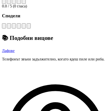
0.0
/ 5
(
0
гласа)
Сподели
📚
Подобни вицове
Лафове
Телефонът звъни задължително, когато ядеш пиле или риба.