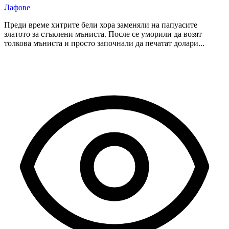
Лафове
Преди време хитрите бели хора заменяли на папуасите
златото за стъклени мъниста. После се уморили да возят
толкова мъниста и просто започнали да печатат долари...