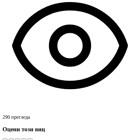
290 прегледа
Оцени този виц