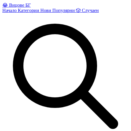
😂
Вицове БГ
Начало
Категории
Нови
Популярни
🎲
Случаен