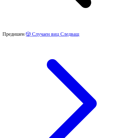
Предишен
🎲
Случаен виц
Следващ