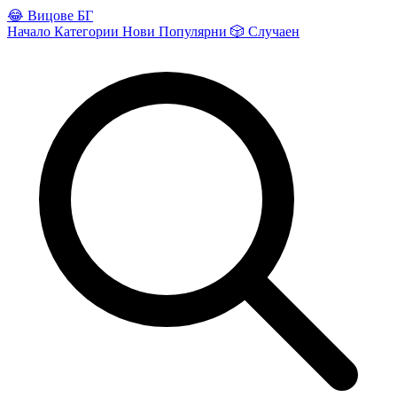
😂
Вицове БГ
Начало
Категории
Нови
Популярни
🎲
Случаен