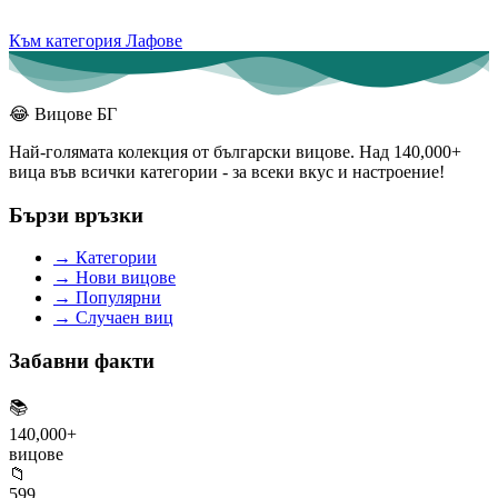
Към категория Лафове
😂
Вицове БГ
Най-голямата колекция от български вицове. Над 140,000+
вица във всички категории - за всеки вкус и настроение!
Бързи връзки
→
Категории
→
Нови вицове
→
Популярни
→
Случаен виц
Забавни факти
📚
140,000+
вицове
📁
599