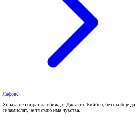
Лафове
Хората не спират да обиждат Джъстин Бийбър, без въобще да
се замислят, че тя също има чувства.