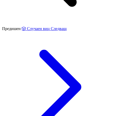
Предишен
🎲
Случаен виц
Следващ