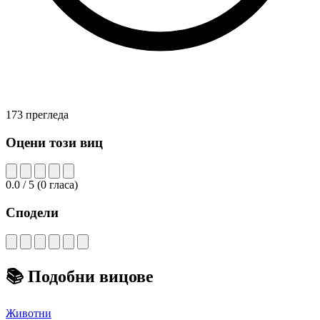
173 прегледа
Оцени този виц
0.0
/ 5
(
0
гласа)
Сподели
📚
Подобни вицове
Животни