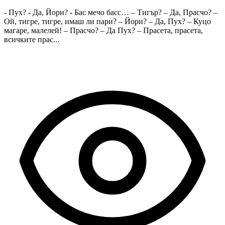
- Пух? - Да, Йори? - Бас мечо басc… – Тигър? – Да, Прасчо? –
Ой, тигре, тигре, имаш ли пари? – Йори? – Да, Пух? – Куцо
магаре, малелей! – Прасчо? – Да Пух? – Прасета, прасета,
всичките прас...