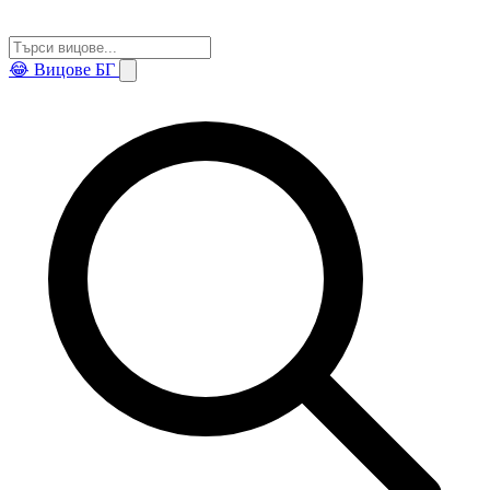
😂
Вицове БГ