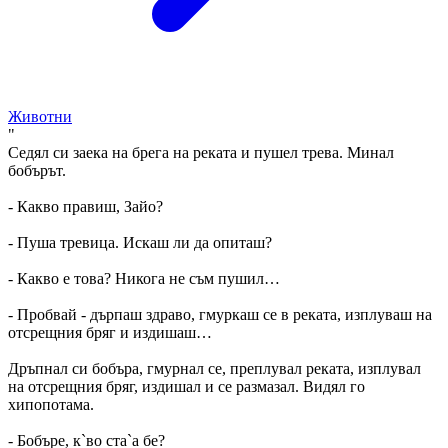
Животни
"
Седял си заека на брега на реката и пушел трева. Минал
бобърът.
- Какво правиш, Зайо?
- Пуша тревица. Искаш ли да опиташ?
- Какво е това? Никога не съм пушил…
- Пробвай - дърпаш здраво, гмуркаш се в реката, изплуваш на
отсрещния бряг и издишаш…
Дръпнал си бобъра, гмурнал се, преплувал реката, изплувал
на отсрещния бряг, издишал и се размазал. Видял го
хипопотама.
- Бобъре, к`во ста`а бе?