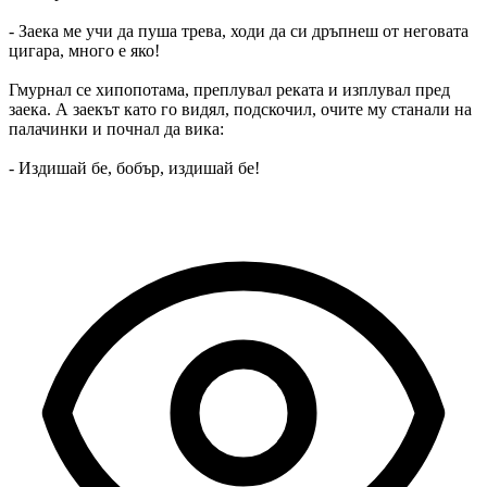
- Заека ме учи да пуша трева, ходи да си дръпнеш от неговата
цигара, много е яко!
Гмурнал се хипопотама, преплувал реката и изплувал пред
заека. А заекът като го видял, подскочил, очите му станали на
палачинки и почнал да вика:
- Издишай бе, бобър, издишай бе!