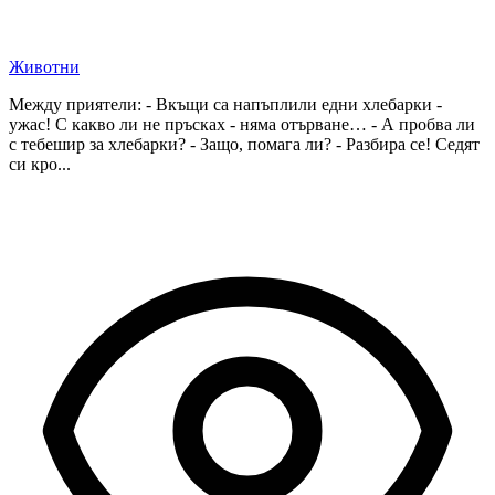
Животни
Между приятели: - Вкъщи са напъплили едни хлебарки -
ужас! С какво ли не пръсках - няма отърване… - А пробва ли
с тебешир за хлебарки? - Защо, помага ли? - Разбира се! Седят
си кро...