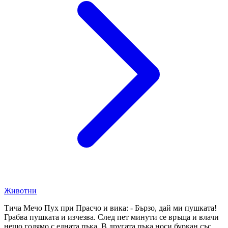
Животни
Тича Мечо Пух при Прасчо и вика: - Бързо, дай ми пушката!
Грабва пушката и изчезва. След пет минути се връща и влачи
нещо голямо с едната ръка. В другата ръка носи буркан със