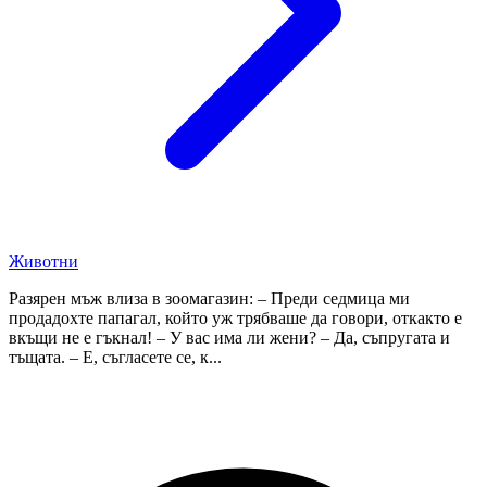
Животни
Разярен мъж влиза в зоомагазин: – Преди седмица ми
продадохте папагал, който уж трябваше да говори, откакто е
вкъщи не е гъкнал! – У вас има ли жени? – Да, съпругата и
тъщата. – Е, съгласете се, к...