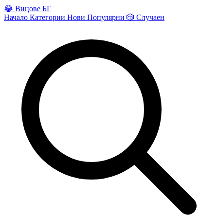
😂
Вицове БГ
Начало
Категории
Нови
Популярни
🎲
Случаен