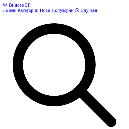
😂
Вицове БГ
Начало
Категории
Нови
Популярни
🎲
Случаен