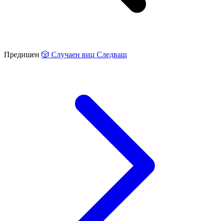
Предишен
🎲
Случаен виц
Следващ