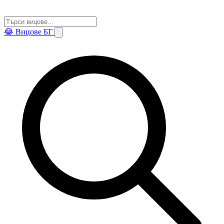
😂
Вицове БГ