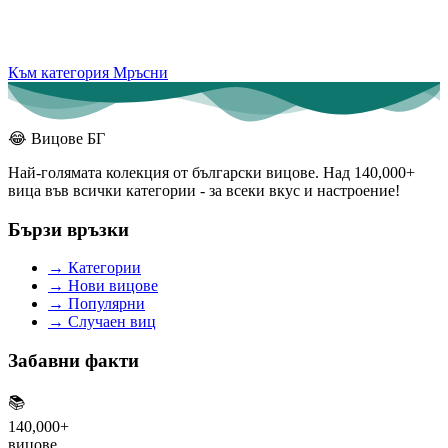
Към категория Мръсни
😂
Вицове БГ
Най-голямата колекция от български вицове. Над 140,000+
вица във всички категории - за всеки вкус и настроение!
Бързи връзки
→
Категории
→
Нови вицове
→
Популярни
→
Случаен виц
Забавни факти
📚
140,000+
вицове