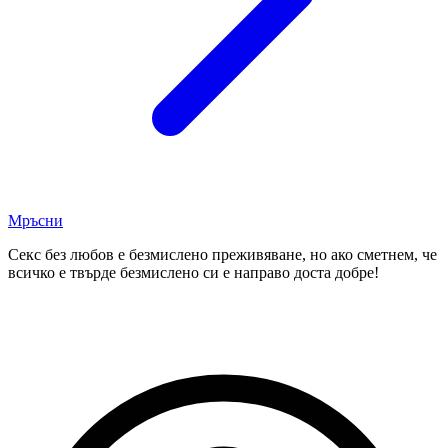
Мръсни
Секс без любов е безмислено преживяване, но ако сметнем, че
всичко е твърде безмислено си е направо доста добре!