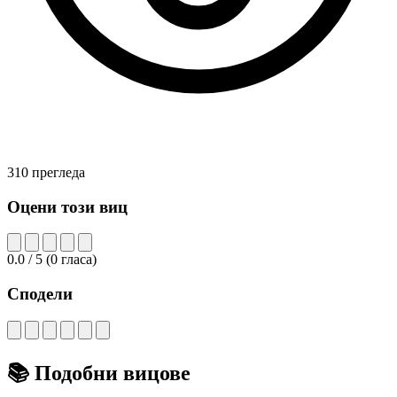
310 прегледа
Оцени този виц
0.0
/ 5
(
0
гласа)
Сподели
📚
Подобни вицове