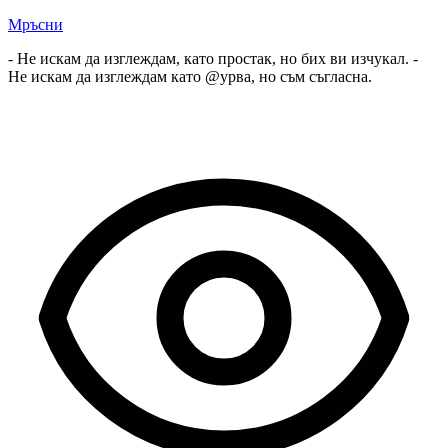
Мръсни
- Не искам да изглеждам, като простак, но бих ви изчукал. -
Не искам да изглеждам като @урва, но съм съгласна.