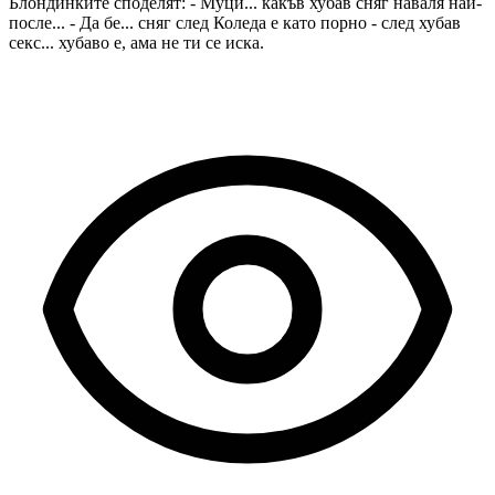
Блондинките споделят: - Муци... какъв хубав сняг наваля най-
после... - Да бе... сняг след Коледа е като порно - след хубав
секс... хубаво е, ама не ти се иска.