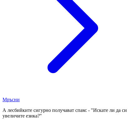
Мръсни
А лесбийките сигурно получават спам: - "Искате ли да си
увеличите езика?"