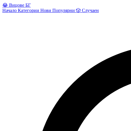
😂
Вицове БГ
Начало
Категории
Нови
Популярни
🎲
Случаен