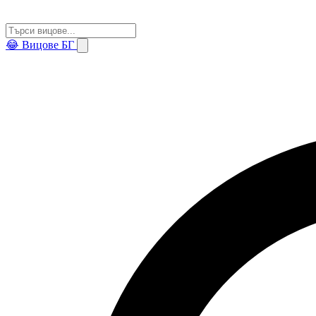
😂
Вицове БГ