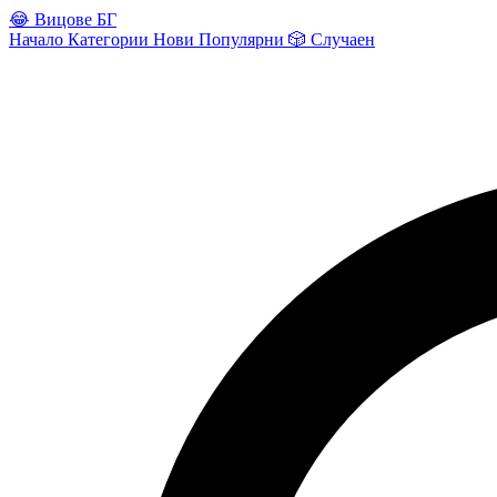
😂
Вицове БГ
Начало
Категории
Нови
Популярни
🎲
Случаен