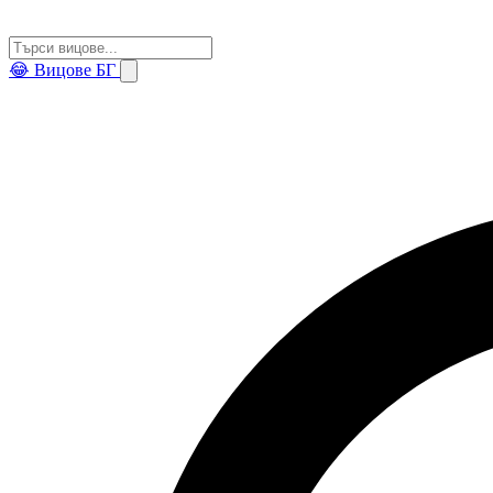
😂
Вицове БГ