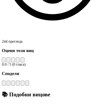
244 прегледа
Оцени този виц
0.0
/ 5
(
0
гласа)
Сподели
📚
Подобни вицове