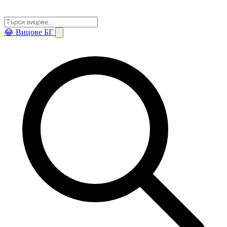
😂
Вицове БГ