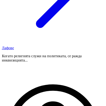
Лафове
Когато религията служи на политиката, се ражда
инквизицията...