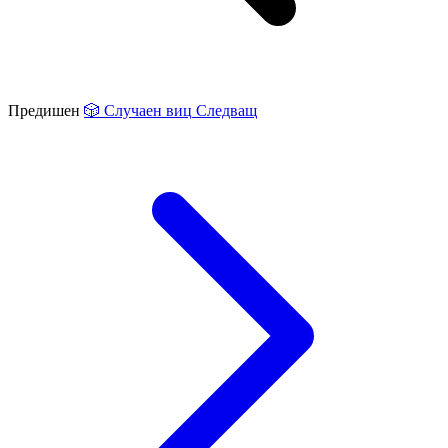
Предишен
🎲
Случаен виц
Следващ