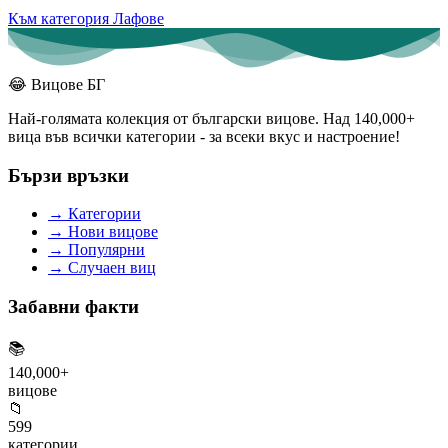
Към категория Лафове
😂
Вицове БГ
Най-голямата колекция от български вицове. Над 140,000+
вица във всички категории - за всеки вкус и настроение!
Бързи връзки
→
Категории
→
Нови вицове
→
Популярни
→
Случаен виц
Забавни факти
📚
140,000+
вицове
📁
599
категории