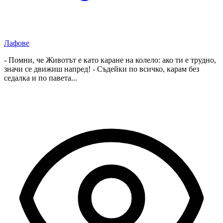
Лафове
- Помни, че Животът е като каране на колело: ако ти е трудно,
значи се движиш напред! - Съдейки по всичко, карам без
седалка и по павета...