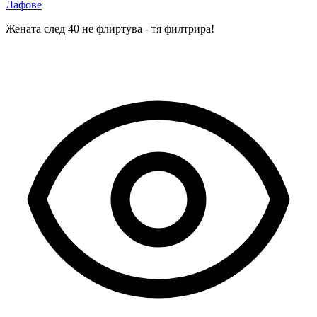
Лафове
Жената след 40 не флиртува - тя филтрира!