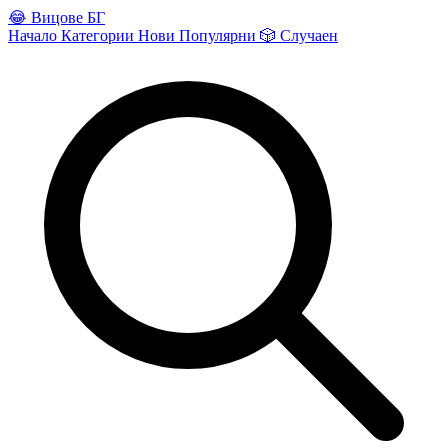
😂
Вицове БГ
Начало
Категории
Нови
Популярни
🎲
Случаен