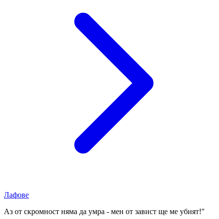
Лафове
Аз от скромност няма да умра - мен от завист ще ме убият!"