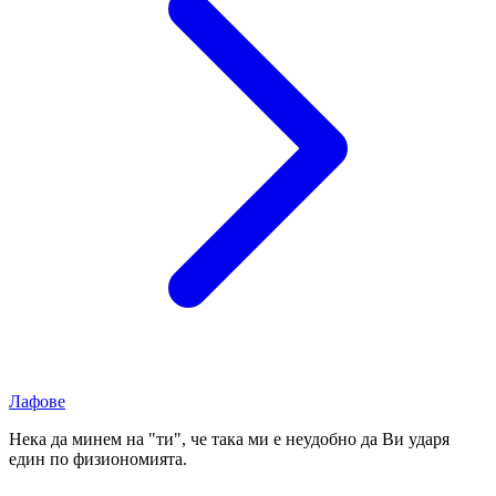
Лафове
Нека да минем на "ти", че така ми е неудобно да Ви ударя
един по физиономията.