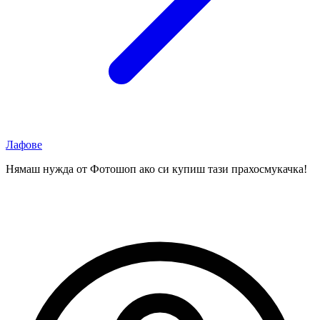
Лафове
Нямаш нужда от Фотошоп ако си купиш тази прахосмукачка!