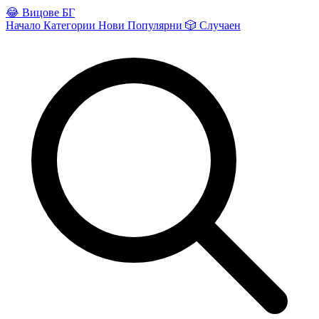
😂
Вицове БГ
Начало
Категории
Нови
Популярни
🎲
Случаен