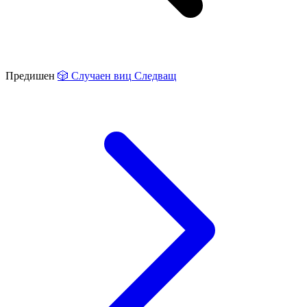
Предишен
🎲
Случаен виц
Следващ