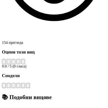
154 прегледа
Оцени този виц
0.0
/ 5
(
0
гласа)
Сподели
📚
Подобни вицове