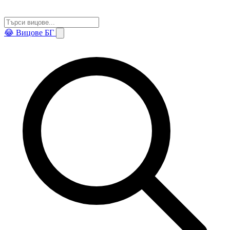
😂
Вицове БГ