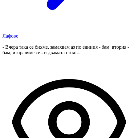
Лафове
"
- Вчера така се бихме, замахвам аз по единия - бам, втория -
бам, изправяме се - и двамата стоят...