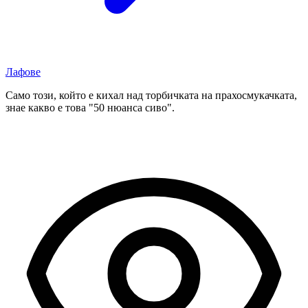
Лафове
Само този, който е кихал над торбичката на прахосмукачката,
знае какво е това "50 нюанса сиво".