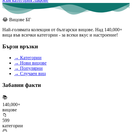
Към категория Лафове
😂
Вицове БГ
Най-голямата колекция от български вицове. Над 140,000+
вица във всички категории - за всеки вкус и настроение!
Бързи връзки
→
Категории
→
Нови вицове
→
Популярни
→
Случаен виц
Забавни факти
📚
140,000+
вицове
📁
599
категории
😊