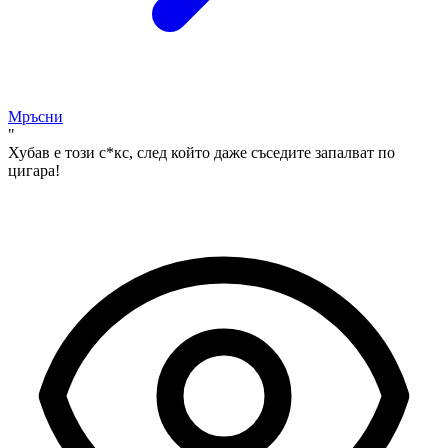
Мръсни
"
Хубав е този с*кс, след който даже съседите запалват по
цигара!