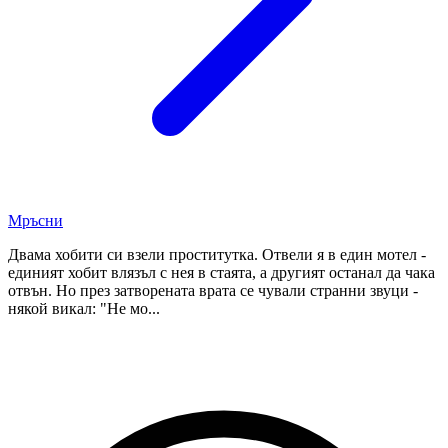
Мръсни
Двама хобити си взели проститутка. Отвели я в един мотел -
единият хобит влязъл с нея в стаята, а другият останал да чака
отвън. Но през затворената врата се чували странни звуци -
някой викал: "Не мо...