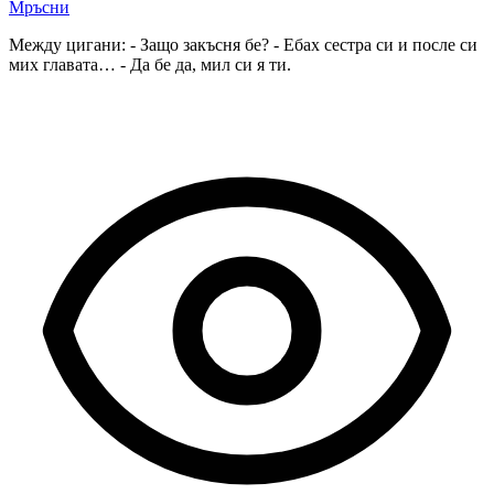
Мръсни
Между цигани: - Защо закъсня бе? - Ебах сестра си и после си
мих главата… - Да бе да, мил си я ти.