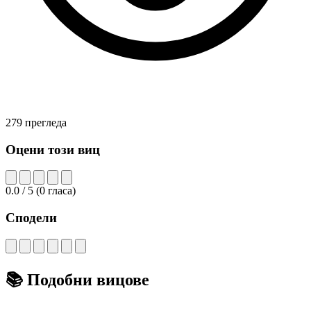
279 прегледа
Оцени този виц
0.0
/ 5
(
0
гласа)
Сподели
📚
Подобни вицове