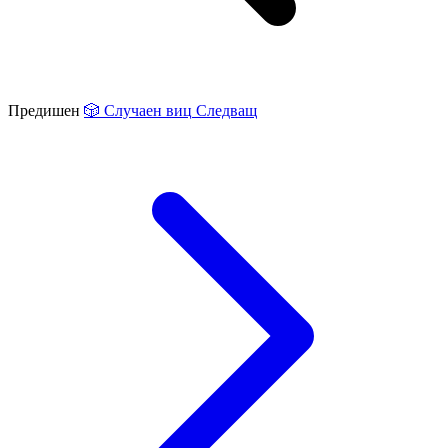
Предишен
🎲
Случаен виц
Следващ