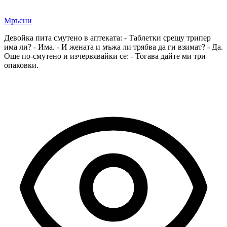
Мръсни
Девойка пита смутено в аптеката: - Таблетки срещу трипер
има ли? - Има. - И жената и мъжа ли трябва да ги взимат? - Да.
Още по-смутено и изчервявайки се: - Тогава дайте ми три
опаковки.