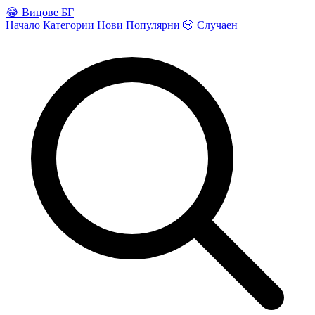
😂
Вицове БГ
Начало
Категории
Нови
Популярни
🎲
Случаен