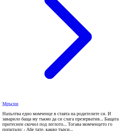
Мръсни
Нахълтва едно момченце в стаята на родителите си. И
заварило баща му тъкмо да си слага презерватив... Бащата
притеснен скочил под леглото... Тогава момченцето го
попитало: - Абе тате, какво търси...