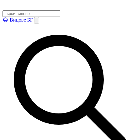
😂
Вицове БГ