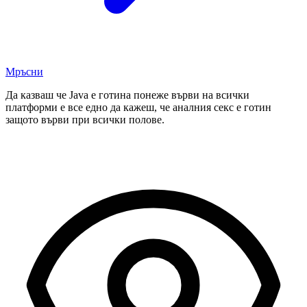
Мръсни
Да казваш че Java е готина понеже върви на всички
платформи е все едно да кажеш, че аналния секс е готин
защото върви при всички полове.