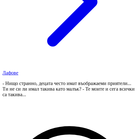
Лафове
- Нищо странно, децата често имат въображаеми приятели...
Ти не си ли имал такива като малък? - Те моите и сега всички
са такива...