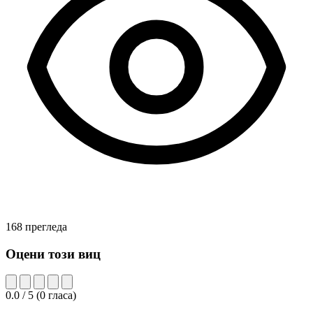
168 прегледа
Оцени този виц
0.0
/ 5
(
0
гласа)