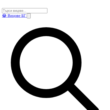
😂
Вицове БГ