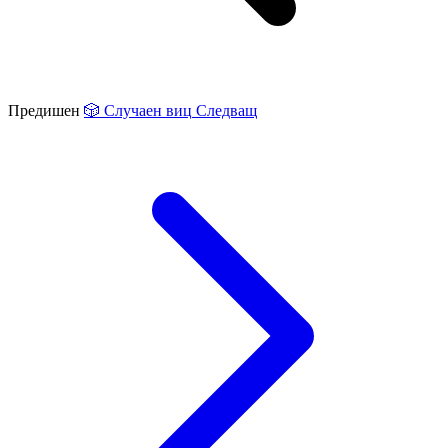
Предишен
🎲
Случаен виц
Следващ