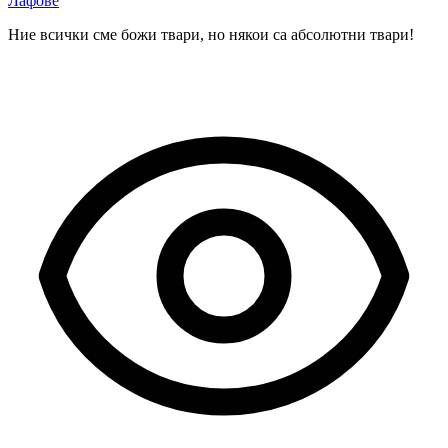
Лафове
Ние всички сме божи твари, но някои са абсолютни твари!