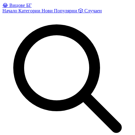
😂
Вицове БГ
Начало
Категории
Нови
Популярни
🎲
Случаен