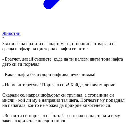
Животни
"
Звъни се на вратата на апартамент, стопанина отваря, а на
среща шофьор на цистерна с нафта го пита:
- Братчет, давай съдовете, къде да ти налеем двата тона нафта
дето си ги поръчал.
- Каква нафта бе, аз дори нафтова печка нямам!
- Не ме интересува! Поръчал си я! Хайде, че нямам време.
Скарали се, накрая шофьорът си тръгнал, а стопанина си
мисли - кой ли му е направил тая шега. Погледът му попаднал
на папагала, който не можел да прикрие кикотенето си.
- Значи ти си поръчал нафтата!- разпънал го на стената и му
заковал крилата с по един пирон.