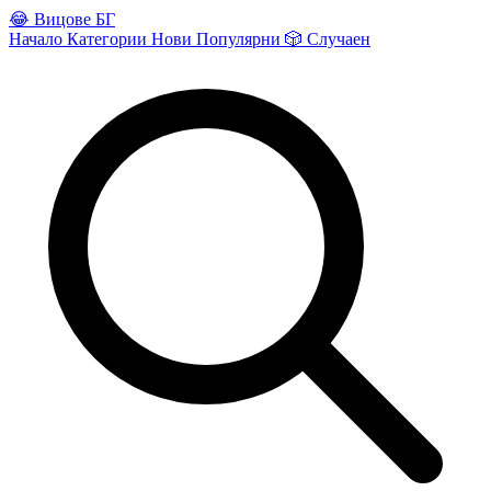
😂
Вицове БГ
Начало
Категории
Нови
Популярни
🎲
Случаен