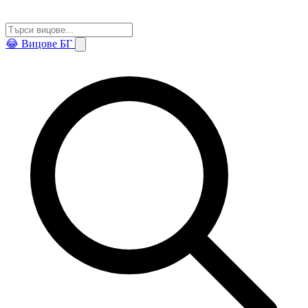
😂
Вицове БГ