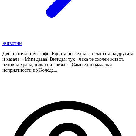
Животни
Две прасета пият кафе. Едната погледнала в чашата на другата
и казала: - Ммм даааа! Виждам тук - чака те охолен живот,
редовна храна, никакви грижи... Само едни мааалки
неприятности по Коледа...