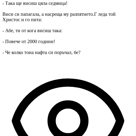
- Така ще висиш цяла седмица!
Виси си папагала, а насреща му разпятието.Г леда той
Христос и го пита:
- Абе, ти от кога висиш така:
- Повече от 2000 години!
- Че колко тона нафта си поръчал, бе?