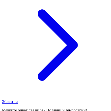
Животни
Мечките биват два вида - Полярни и Би-полярни!