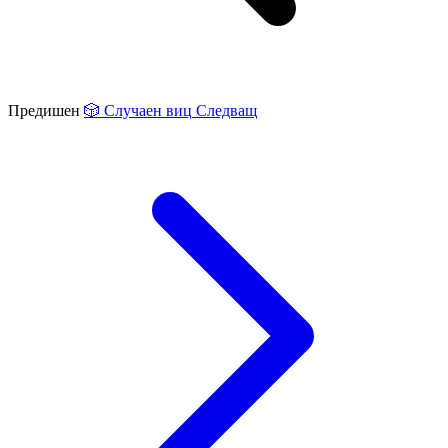
Предишен
🎲
Случаен виц
Следващ