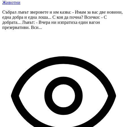
Животни
Събрал лъвът зверовете и им казва: - Имам за вас две новини,
една добра и една лоша... С коя да почна? Всички: - С
добрата... Лъвът: - Вчера ни изпратиха един вагон
презервативи. Вси...