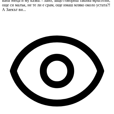
Баба Меца и му казва: - Зайо, защо говориш такива мръсотии,
още си малък, не те ли е срам, още имаш мляко около устата?!
А Заекът ви...