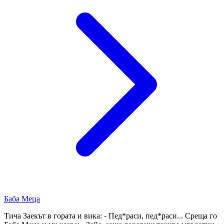
Баба Меца
Тича Заекът в гората и вика: - Пед*раси, пед*раси... Среща го