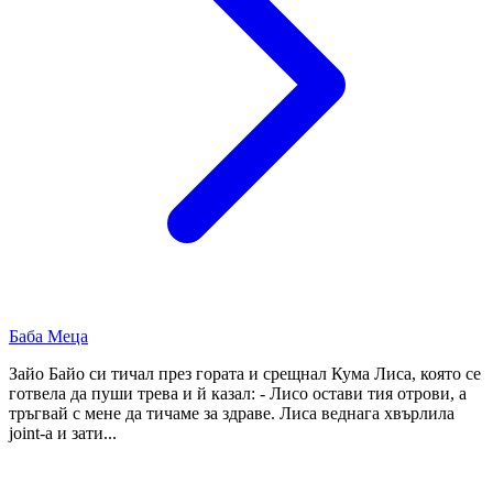
Баба Меца
Зайо Байо си тичал през гората и срещнал Кума Лиса, която се
готвела да пуши трева и й казал: - Лисо остави тия отрови, а
тръгвай с мене да тичаме за здраве. Лиса веднага хвърлила
joint-а и зати...