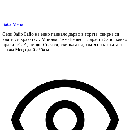
Баба Меца
Седи Зайо Байо на едно паднало дърво в гората, свирка си,
клати си краката… Минава Ежко Бешко. - Здрасти Зайо, какво
правиш? - А, нищо! Седя си, свиркам си, клатя си краката и
чакам Меца да й е*ба м...