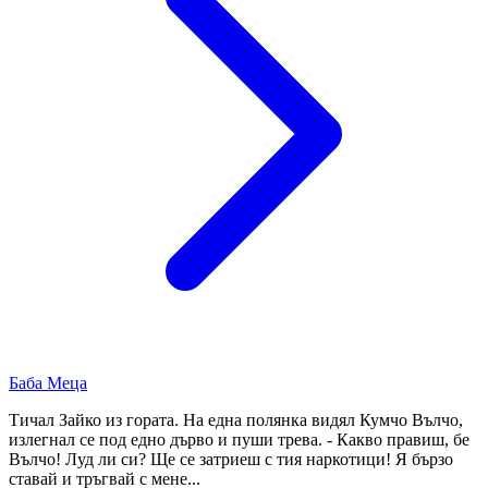
Баба Меца
Тичал Зайко из гората. На една полянка видял Кумчо Вълчо,
излегнал се под едно дърво и пуши трева. - Какво правиш, бе
Вълчо! Луд ли си? Ще се затриеш с тия наркотици! Я бързо
ставай и тръгвай с мене...