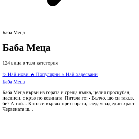
Баба Меца
Баба Меца
124 вица в тази категория
✨ Най-нови
🔥 Популярни
⭐ Най-харесвани
Баба Меца
Баба Меца върви из гората и среща вълка, целия проскубан,
насинен, с кръв по козината. Питала го: - Вълчо, що си такъв,
бе? А той: - Като си вървях през гората, гледам зад един храст
Червената ш...