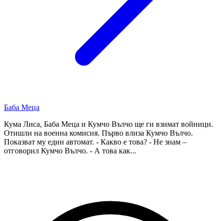
Баба Меца
Кума Лиса, Баба Меца и Кумчо Вълчо ще ги взимат войници.
Отишли на военна комисия. Първо влиза Кумчо Вълчо.
Показват му един автомат. - Какво е това? - Не знам –
отговорил Кумчо Вълчо. - А това как...