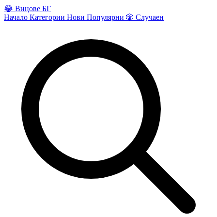
😂
Вицове БГ
Начало
Категории
Нови
Популярни
🎲
Случаен