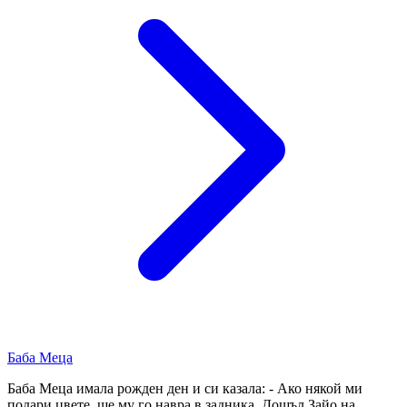
Баба Меца
Баба Меца имала рожден ден и си казала: - Ако някой ми
подари цвете, ще му го навра в задника. Дошъл Зайо на