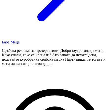
Баба Меца
Сръбска реклама за презервативи: Добро юутро млади жени.
Како спали, како се клецали? Ако сакате да немате деца,
ползвайте куробранка сръбска марка Партизанка. Те тогава и
меца да ви клеца - нема деца...