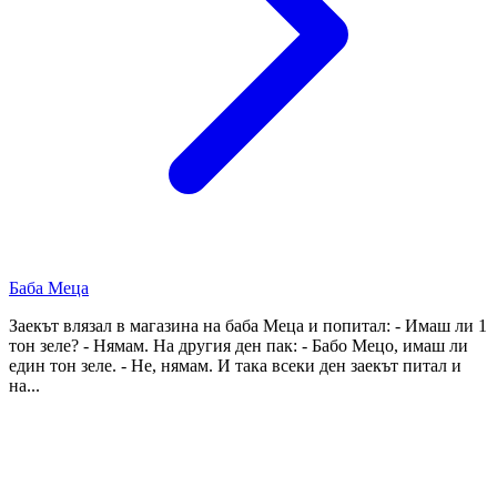
Баба Меца
Заекът влязал в магазина на баба Меца и попитал: - Имаш ли 1
тон зеле? - Нямам. На другия ден пак: - Бабо Мецо, имаш ли
един тон зеле. - Не, нямам. И така всеки ден заекът питал и
на...