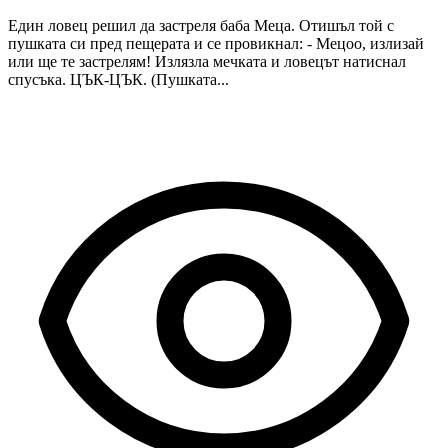
Един ловец решил да застреля баба Меца. Отишъл той с
пушката си пред пещерата и се провикнал: - Мецоо, излизай
или ще те застрелям! Излязла мечката и ловецът натиснал
спусъка. ЦЪК-ЦЪК. (Пушката...