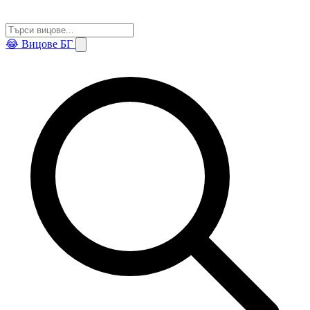
😂
Вицове БГ