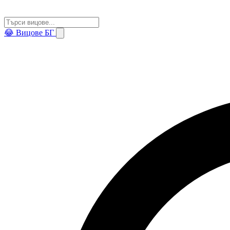
😂
Вицове БГ