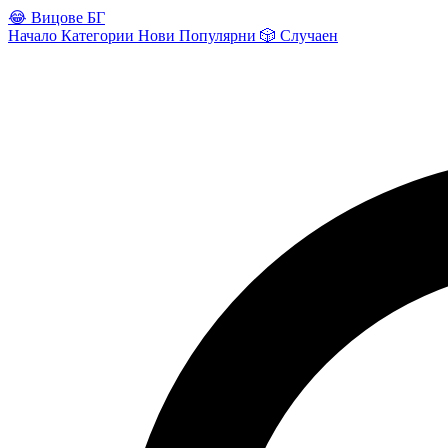
😂
Вицове БГ
Начало
Категории
Нови
Популярни
🎲
Случаен