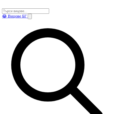
😂
Вицове БГ