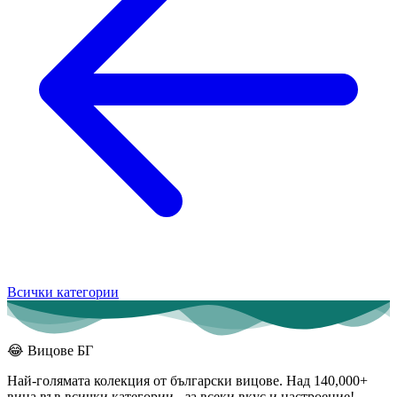
Всички категории
😂
Вицове БГ
Най-голямата колекция от български вицове. Над 140,000+
вица във всички категории - за всеки вкус и настроение!