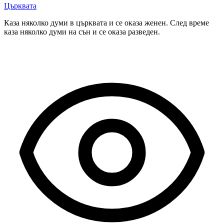
Църквата
Каза няколко думи в църквата и се оказа женен. След време
каза няколко думи на сън и се оказа разведен.