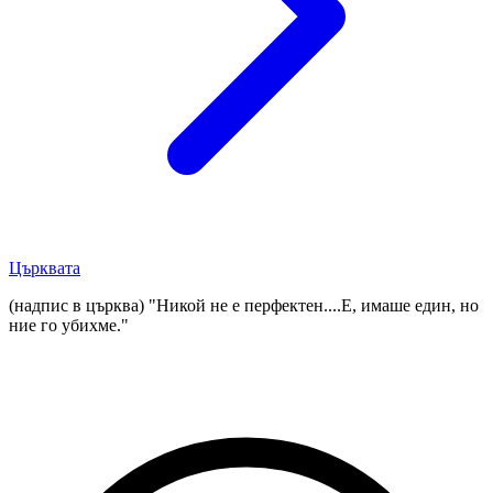
Църквата
(надпис в църква) "Никой не е перфектен....Е, имаше един, но
ние го убихме."