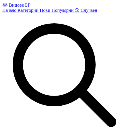
😂
Вицове БГ
Начало
Категории
Нови
Популярни
🎲
Случаен