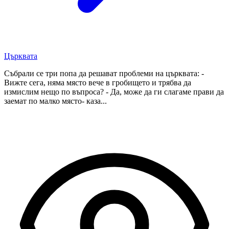
Църквата
Събрали се три попа да решават проблеми на църквата: -
Вижте сега, няма място вече в гробището и трябва да
измислим нещо по въпроса? - Да, може да ги слагаме прави да
заемат по малко място- каза...