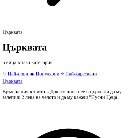
Църквата
Църквата
5 вица в тази категория
✨ Най-нови
🔥 Популярни
⭐ Най-харесвани
Църквата
Връх на пиянството. - Докато попа пее в църквата да му
залепиш 2 лева на челото и да му кажеш "Пусни Цеца!