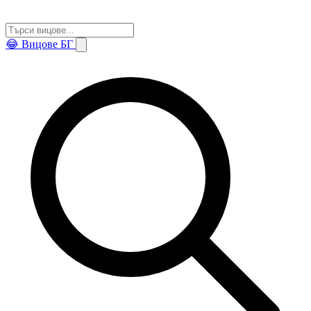
😂
Вицове БГ