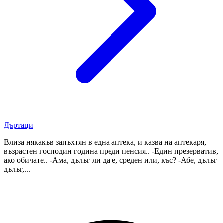
Дъртаци
Влиза някакъв запъхтян в една аптека, и казва на аптекаря,
възрастен господин година преди пенсия.. -Един презерватив,
ако обичате.. -Ама, дълъг ли да е, среден или, къс? -Абе, дълъг
дълъг,...