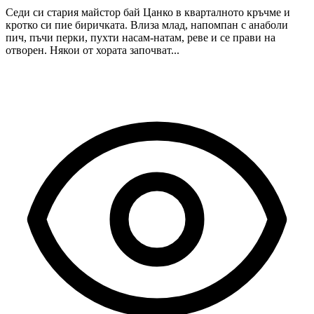
Седи си стария майстор бай Цанко в кварталното кръчме и
кротко си пие биричката. Влиза млад, напомпан с анаболи
пич, пъчи перки, пухти насам-натам, реве и се прави на
отворен. Някои от хората започват...