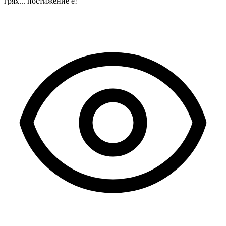
грях... постижение е!"