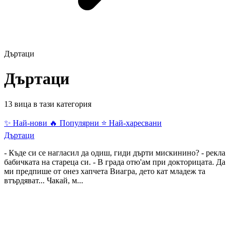
Дъртаци
Дъртаци
13 вица в тази категория
✨ Най-нови
🔥 Популярни
⭐ Най-харесвани
Дъртаци
- Къде си се нагласил да одиш, гиди дърти мискинино? - рекла
бабичката на стареца си. - В града отю'ам при докторицата. Да
ми предпише от онез хапчета Виагра, дето кат младеж та
втърдяват... Чакай, м...