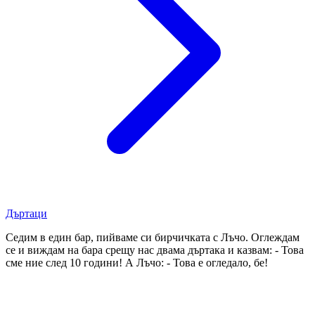
Дъртаци
Седим в един бар, пийваме си бирчичката с Лъчо. Оглеждам
се и виждам на бара срещу нас двама дъртака и казвам: - Това
сме ние след 10 години! А Лъчо: - Това е огледало, бе!