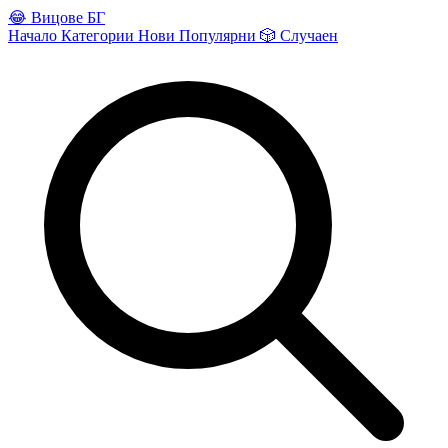
😂
Вицове БГ
Начало
Категории
Нови
Популярни
🎲
Случаен