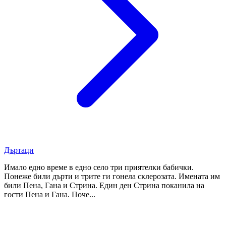
Дъртаци
Имало едно време в едно село три приятелки бабички.
Понеже били дърти и трите ги гонела склерозата. Имената им
били Пена, Гана и Стрина. Един ден Стрина поканила на
гости Пена и Гана. Поче...