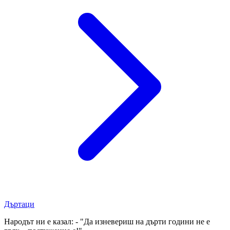
Дъртаци
Народът ни е казал: - "Да изневериш на дърти години не е