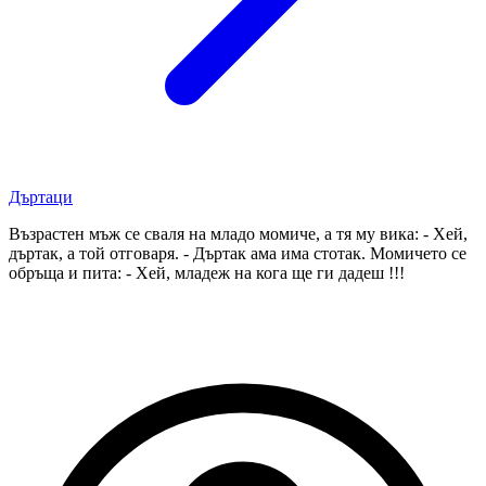
Дъртаци
Възрастен мъж се сваля на младо момиче, а тя му вика: - Хей,
дъртак, а той отговаря. - Дъртак ама има стотак. Момичето се
обръща и пита: - Хей, младеж на кога ще ги дадеш !!!