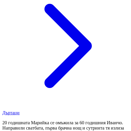
Дъртаци
20 годишната Марийка се омъжила за 60 годишния Иванчо.
Направили сватбата, първа брачна нощ и сутринта тя излиза