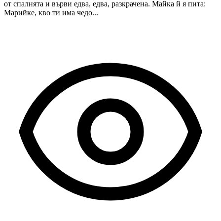
от спалнята и върви едва, едва, разкрачена. Майка й я пита:
Марийке, кво ти има чедо...