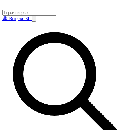
😂
Вицове БГ