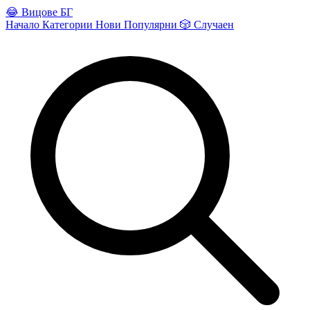
😂
Вицове БГ
Начало
Категории
Нови
Популярни
🎲
Случаен