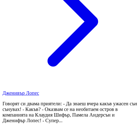
Дженивър Лопес
Говорят си двама приятели: - Да знаеш вчера какъв ужасен сън
сънувах! - Какъв? - Оказвам се на необитаем остров в
компанията на Клаудия Шифър, Памела Андерсън и
Дженифър Лопес! - Супер...