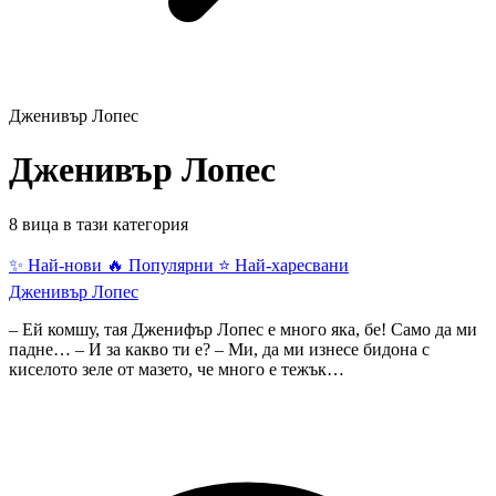
Дженивър Лопес
Дженивър Лопес
8 вица в тази категория
✨ Най-нови
🔥 Популярни
⭐ Най-харесвани
Дженивър Лопес
– Ей комшу, тая Дженифър Лопес е много яка, бе! Само да ми
падне… – И за какво ти е? – Ми, да ми изнесе бидона с
киселото зеле от мазето, че много е тежък…