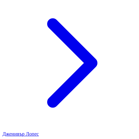
Дженивър Лопес