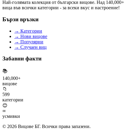
Най-голямата колекция от български вицове. Над 140,000+
вица във всички категории - за всеки вкус и настроение!
Бързи връзки
→
Категории
→
Нови вицове
→
Популярни
→
Случаен виц
Забавни факти
📚
140,000+
вицове
📁
599
категории
😊
∞
усмивки
© 2026 Вицове БГ. Всички права запазени.