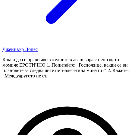
Дженивър Лопес
Какво да се прави ако заседнете в асансьора с непознато
момиче ЕРОТИЧНО 1. Попитайте: "Госпожице, какви са ви
плановете за следващите петнадесетина минути?" 2. Кажете:
"Междудругото не ст...