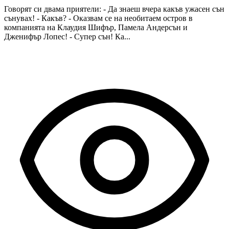
Говорят си двама приятели: - Да знаеш вчера какъв ужасен сън
сънувах! - Какъв? - Оказвам се на необитаем остров в
компанията на Клаудия Шифър, Памела Андерсън и
Дженифър Лопес! - Супер сън! Ка...