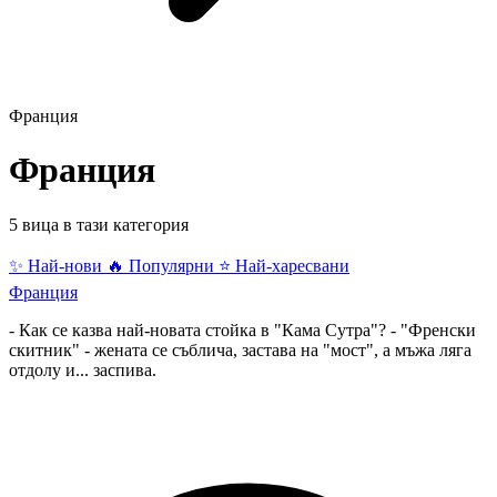
Франция
Франция
5 вица в тази категория
✨ Най-нови
🔥 Популярни
⭐ Най-харесвани
Франция
- Как се казва най-новата стойка в "Кама Сутра"? - "Френски
скитник" - жената се съблича, застава на "мост", а мъжа ляга
отдолу и... заспива.