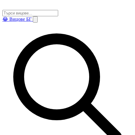
😂
Вицове БГ