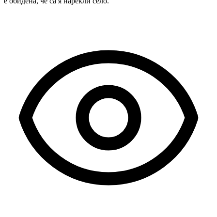
е обидена, че са я нарекли село.