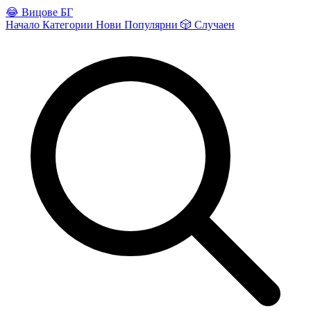
😂
Вицове БГ
Начало
Категории
Нови
Популярни
🎲
Случаен