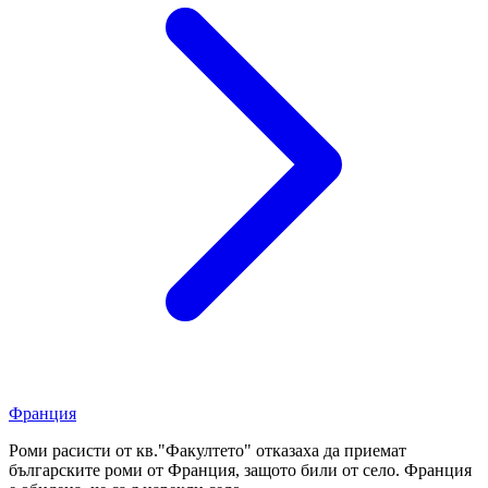
Франция
Роми расисти от кв."Факултето" отказаха да приемат
българските роми от Франция, защото били от село. Франция