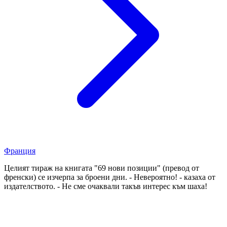
Франция
Целият тираж на книгата "69 нови позиции" (превод от
френски) се изчерпа за броени дни. - Невероятно! - казаха от
издателството. - Не сме очаквали такъв интерес към шаха!