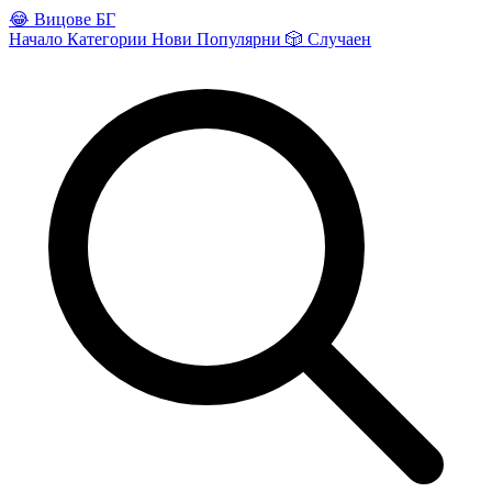
😂
Вицове БГ
Начало
Категории
Нови
Популярни
🎲
Случаен