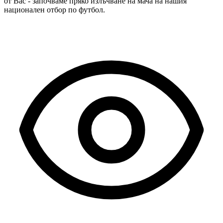
от Вас - започваме пряко излъчване на мача на нашия
национален отбор по футбол.