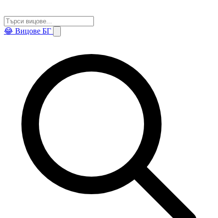
😂
Вицове БГ