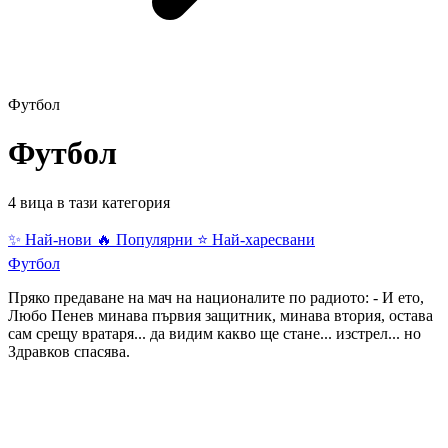
Футбол
Футбол
4 вица в тази категория
✨ Най-нови
🔥 Популярни
⭐ Най-харесвани
Футбол
Пряко предаване на мач на националите по радиото: - И ето,
Любо Пенев минава първия защитник, минава втория, остава
сам срещу вратаря... да видим какво ще стане... изстрел... но
Здравков спасява.