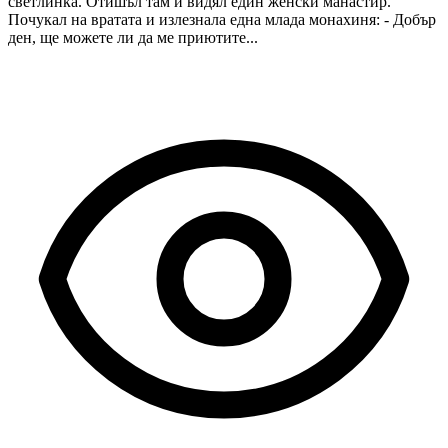
светлинка. Отишъл там и видял един женски манастир.
Почукал на вратата и излезнала една млада монахиня: - Добър
ден, ще можете ли да ме приютите...