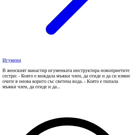
Игумени
В женският манастир игуменката инструктира новоприетите
сестри: - Която е виждала мъжки член, да отиде и да си измие
очите в онова корито със светена вода. - Която е пипала
мъжки член, да отиде и да...