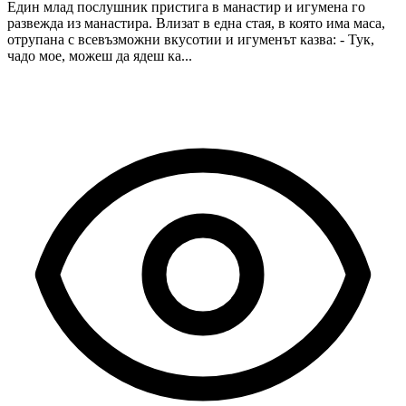
Един млад послушник пристига в манастир и игумена го
развежда из манастира. Влизат в една стая, в която има маса,
отрупана с всевъзможни вкусотии и игуменът казва: - Тук,
чадо мое, можеш да ядеш ка...