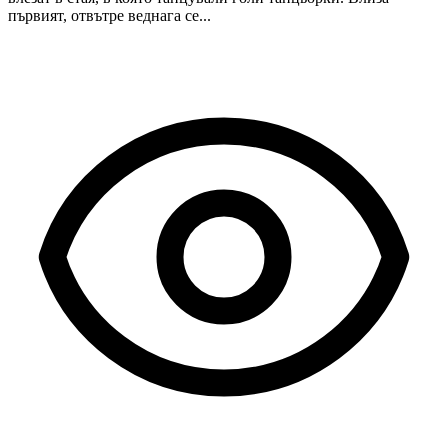
първият, отвътре веднага се...