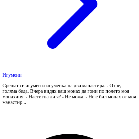
Игумени
Срещат се игумен и игуменка на два манастира. - Отче,
голяма беда. Вчера видях ваш монах да гони по полето моя
монахиня. - Настигна ли я? - Не можа. - Не е бил монах от моя
манастир...