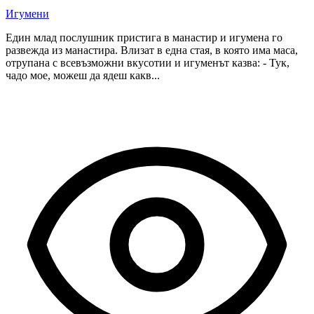
Игумени
Един млад послушник пристига в манастир и игумена го
развежда из манастира. Влизат в една стая, в която има маса,
отрупана с всевъзможни вкусотии и игуменът казва: - Тук,
чадо мое, можеш да ядеш какв...