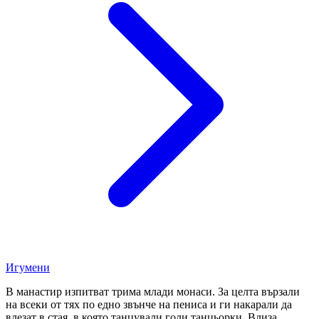
Игумени
В манастир изпитват трима млади монаси. За целта вързали
на всеки от тях по едно звънче на пениса и ги накарали да
влезат в стая, в която танцували голи танцьорки. Влиза