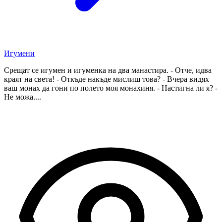
Игумени
Срещат се игумен и игуменка на два манастира. - Отче, идва
краят на света! - Откъде накъде мислиш това? - Вчера видях
ваш монах да гони по полето моя монахиня. - Настигна ли я? -
Не можа....