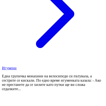
Игумени
Една групичка монахини на велосипеди си пътувала, а
сестрите се кискали. По едно време игуменката казала: - Ако
не престанете да се хилите като путки ще ви сложа
седалките...