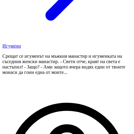
Игумени
Срещат се игуменът на мъжкия манастир и игуменката на
съседния женски манастир. - Свети отче, краят на света е
настъпил! - Защо? - Ами защото вчера видях един от твоите
монаси да гони една от моите...