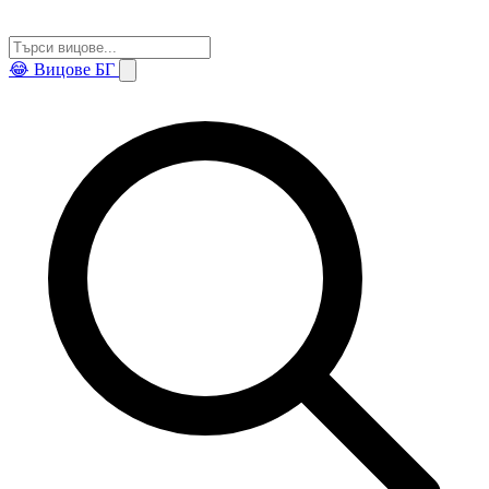
😂
Вицове БГ