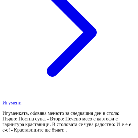
Игумени
Игуменката, обявява менюто за следващия ден в стола: -
Първо: Постна супа. - Второ: Печено месо с картофи с
гарнитура краставици. В столовата се чува радостно: И-е-е-е-
е-е! - Краставиците ще бъдат...