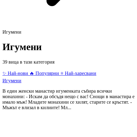
Игумени
Игумени
39 вица в тази категория
✨ Най-нови
🔥 Популярни
⭐ Най-харесвани
Игумени
В един женски манастир игуменката събира всички
монахини: - Искам да обсъдя нещо с вас! Снощи в манастира е
имало мъж! Младите монахини се хилят, старите се кръстят. -
Мъжът е влизал в килиите! Мл...