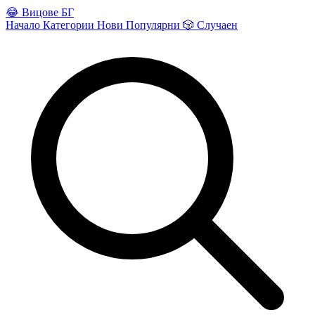
😂
Вицове БГ
Начало
Категории
Нови
Популярни
🎲
Случаен