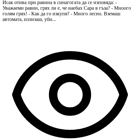
Исак отива при равина в синагогата да се изповяда: -
Уважаеми равин, грях ли е, че наебах Сара в гъза? - Мноого
голям грях! - Как да го изкупя? - Много лесно. Вземаш
автомата, излизаш, уби...