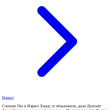
Израел
Слепият Пю и Израел Хандс се обзаложили, дали Дългият