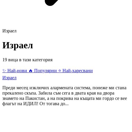
Израел
Израел
19 вица в тази категория
✨ Най-нови
🔥 Популярни
⭐ Най-харесвани
Израел
Преди месец изключих алармената система, понеже ми стана
прекалено скъпа. Забила съм сега в двата края на двора
знамето на Пакистан, а на покрива на къщата ми гордо се вее
флагът на ИДИЛ! От тогава до...