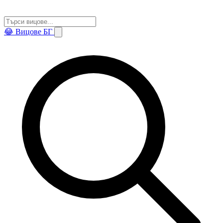
😂
Вицове БГ