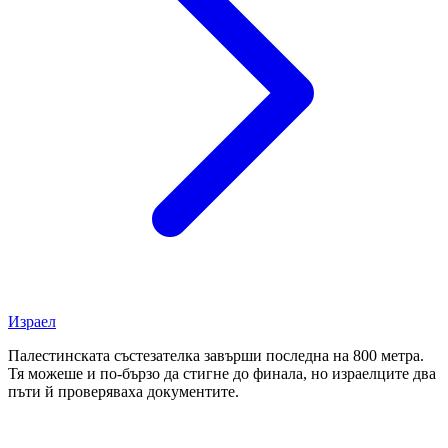
Израел
Палестинската състезателка завърши последна на 800 метра.
Тя можеше и по-бързо да стигне до финала, но израелците два
пъти й проверяваха документите.