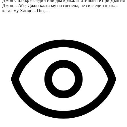
Джон Силвър е с един или два крака. И отишли те при Дългия
Джон. - Абе, Джон кажи му на слепеца, че си с един крак. -
казал му Хандс. - Пю,...