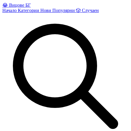
😂
Вицове БГ
Начало
Категории
Нови
Популярни
🎲
Случаен