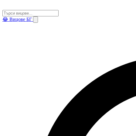
😂
Вицове БГ