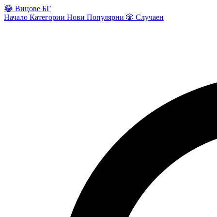
😂
Вицове БГ
Начало
Категории
Нови
Популярни
🎲
Случаен